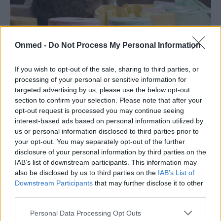
Onmed -
Do Not Process My Personal Information
Δυσκοιλιότητα: Πότε θα πρέπει να
If you wish to opt-out of the sale, sharing to third parties, or
ανησυχήσουμε;
processing of your personal or sensitive information for
targeted advertising by us, please use the below opt-out
Η δυσκοιλιότητα είναι συχνή διαταραχή και αναμένεται
section to confirm your selection. Please note that after your
να προσβάλλει το ¼ του γενικού πληθυσμού κατά τη
opt-out request is processed you may continue seeing
interest-based ads based on personal information utilized by
διάρκεια της ζωής του.…
us or personal information disclosed to third parties prior to
your opt-out. You may separately opt-out of the further
disclosure of your personal information by third parties on the
IAB’s list of downstream participants. This information may
also be disclosed by us to third parties on the
IAB’s List of
Downstream Participants
that may further disclose it to other
third parties.
Personal Data Processing Opt Outs