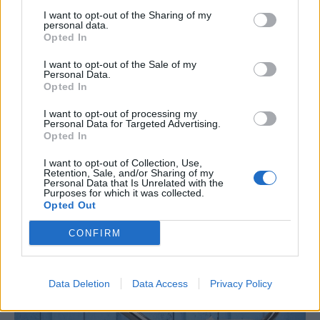
I want to opt-out of the Sharing of my
personal data.
Opted In
I want to opt-out of the Sale of my
Personal Data.
Αίμα στο χαρτί της τουαλέτας: Θα
Opted In
πρέπει να ανησυχήσουμε;
I want to opt-out of processing my
Personal Data for Targeted Advertising.
Opted In
Σημαντικό ποσοστό ασθενών βλέπει αίμα στο χαρτί
της τουαλέτας μετά την αφόδευση και συχνά το
I want to opt-out of Collection, Use,
αποδίδει στην παρουσία αιμορροΐδων. Αν…
Retention, Sale, and/or Sharing of my
Personal Data that Is Unrelated with the
Purposes for which it was collected.
Opted Out
CONFIRM
Data Deletion
Data Access
Privacy Policy