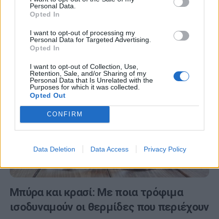
Personal Data.
Το αλκοόλ έχει αρκετές θερμίδες –και μάλιστα
Opted In
«κενές», δηλαδή χωρίς καμία διατροφική αξία– οπότε
I want to opt-out of processing my
πρέπει να το καταναλώνετε με μέτρο…
Personal Data for Targeted Advertising.
Opted In
I want to opt-out of Collection, Use,
Retention, Sale, and/or Sharing of my
Personal Data that Is Unrelated with the
Purposes for which it was collected.
Opted Out
CONFIRM
Data Deletion
Data Access
Privacy Policy
Μπύρα και κρασί: Με ποια τρόφιμα
ισοδυναμούν οι θερμίδες που περιέχουν