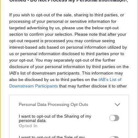
οι θερμίδες τους
If you wish to opt-out of the sale, sharing to third parties, or
Μπήκαμε στον Δεκέμβριο και αυτό σημαίνει ότι
processing of your personal or sensitive information for
απομένουν λίγες μόνο ημέρες μέχρι τα Χριστούγεννα.
targeted advertising by us, please use the below opt-out
Εκτός από τα λαχταριστά εδέσματα και…
section to confirm your selection. Please note that after your
opt-out request is processed you may continue seeing
interest-based ads based on personal information utilized by
us or personal information disclosed to third parties prior to
your opt-out. You may separately opt-out of the further
disclosure of your personal information by third parties on the
IAB’s list of downstream participants. This information may
also be disclosed by us to third parties on the
IAB’s List of
Downstream Participants
that may further disclose it to other
third parties.
Personal Data Processing Opt Outs
I want to opt-out of the Sharing of my
personal data.
Opted In
Πόσες θερμίδες έχει ένα σφηνάκι;
I want to opt-out of the Sale of my