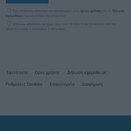
Έχω διαβάσει, κατανοώ και αποδέχομαι τους
όρους χρήσης
και τη
δήλωση
εχεμύθειας
του ιστοτόπου της εταιρείας
Δηλώνω υπεύθυνα ότι είμαι άνω των 18 ετών ή ότι βρίσκομαι υπό την
εποπτεία γονέα ή κηδεμόνα ή επιτρόπου
Ταυτότητα
Όροι χρήσης
Δήλωση εχεμύθειας
Ρυθμίσεις Cookies
Επικοινωνία
Διαφήμιση