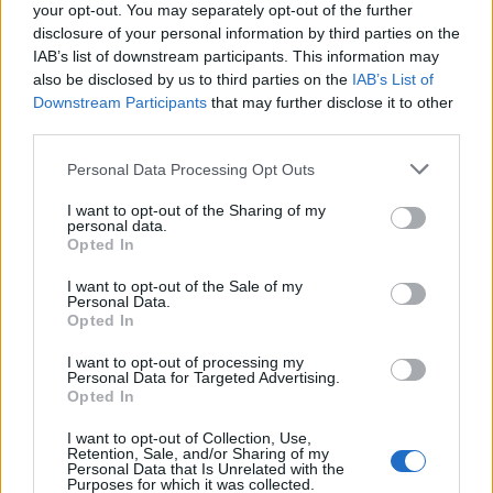
your opt-out. You may separately opt-out of the further
Αλτσχάιμερ: Ελπίδες από πρωτεΐνη που
disclosure of your personal information by third parties on the
ξυπνά τον εγκέφαλο από τον ύπνο
IAB’s list of downstream participants. This information may
also be disclosed by us to third parties on the
IAB’s List of
Μια νέα έρευνα που δημοσιεύθηκε στην επιστημονική
Downstream Participants
that may further disclose it to other
third parties.
επιθεώρηση The Journal of Experimental Medicine (JEM)
δείχνει ότι υπάρχουν σαφείς ελπίδες στην…
Personal Data Processing Opt Outs
I want to opt-out of the Sharing of my
personal data.
Opted In
I want to opt-out of the Sale of my
Personal Data.
Opted In
I want to opt-out of processing my
Personal Data for Targeted Advertising.
Εγγραφή στο Newsletter
Opted In
I want to opt-out of Collection, Use,
Σημαντικά νέα για την υγεία στο mail σας καθημερινά
Retention, Sale, and/or Sharing of my
Personal Data that Is Unrelated with the
Purposes for which it was collected.