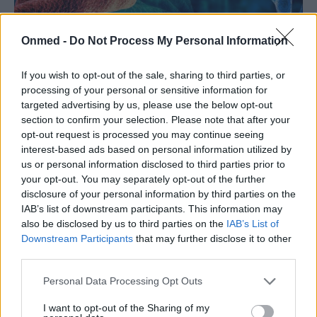
Onmed -
Do Not Process My Personal Information
Ανοσοθεραπεία: Η μεγάλη ελπίδα για τη
θεραπεία του καρκίνου
If you wish to opt-out of the sale, sharing to third parties, or
processing of your personal or sensitive information for
Με τον στόχο της απόλυτης ίασης να παραμένει το
targeted advertising by us, please use the below opt-out
μείζον ζητούμενο, τα τελευταία χρόνια υπάρχουν
section to confirm your selection. Please note that after your
εντυπωσιακές εξελίξεις στη θεραπεία του…
opt-out request is processed you may continue seeing
interest-based ads based on personal information utilized by
us or personal information disclosed to third parties prior to
your opt-out. You may separately opt-out of the further
disclosure of your personal information by third parties on the
IAB’s list of downstream participants. This information may
also be disclosed by us to third parties on the
IAB’s List of
Downstream Participants
that may further disclose it to other
third parties.
Εγγραφή στο Newsletter
Personal Data Processing Opt Outs
I want to opt-out of the Sharing of my