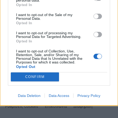
Σημαντικά νέα για την υγεία στο mail σας καθημερινά
personal data.
Opted In
I want to opt-out of the Sale of my
Personal Data.
Opted In
ΕΓΓΡΑΦΗ
I want to opt-out of processing my
Personal Data for Targeted Advertising.
Opted In
Έχω διαβάσει, κατανοώ και αποδέχομαι τους
όρους χρήσης
και τη
δήλωση
εχεμύθειας
του ιστοτόπου της εταιρείας
I want to opt-out of Collection, Use,
Δηλώνω υπεύθυνα ότι είμαι άνω των 18 ετών ή ότι βρίσκομαι υπό την
Retention, Sale, and/or Sharing of my
εποπτεία γονέα ή κηδεμόνα ή επιτρόπου
Personal Data that Is Unrelated with the
Purposes for which it was collected.
Opted Out
CONFIRM
Data Deletion
Data Access
Privacy Policy
Ταυτότητα
Όροι χρήσης
Δήλωση εχεμύθειας
Ρυθμίσεις Cookies
Επικοινωνία
Διαφήμιση