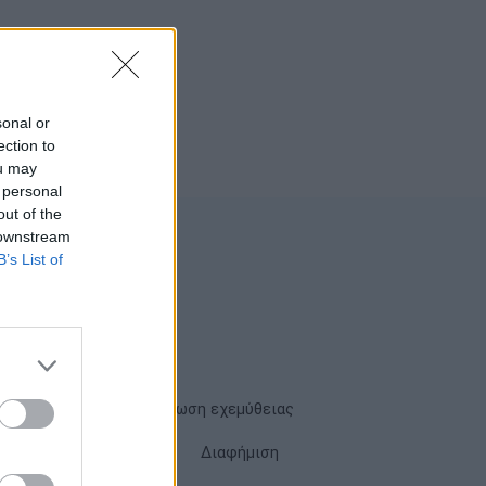
sonal or
ection to
ou may
 personal
out of the
 downstream
B’s List of
Όροι χρήσης
Δήλωση εχεμύθειας
Cookies
Επικοινωνία
Διαφήμιση