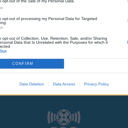
o opt-out of the Sale of my Personal Data.
In
to opt-out of processing my Personal Data for Targeted
ing.
In
ς
και τη
δήλωση εχεμύθειας
του ιστοτόπου της
o opt-out of Collection, Use, Retention, Sale, and/or Sharing
ersonal Data that Is Unrelated with the Purposes for which it
lected.
αι υπό την εποπτεία γονέα ή κηδεμόνα ή επιτρόπου
Out
CONFIRM
Data Deletion
Data Access
Privacy Policy