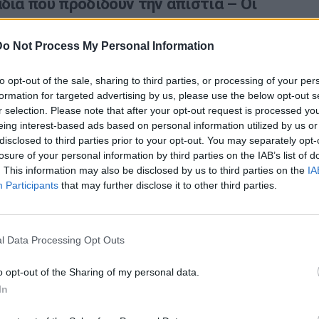
δια που προδίδουν την απιστία – Οι
δεν τα ελέγχουν
Do Not Process My Personal Information
ορεί να είναι μια από τις πιο οδυνηρές εμπειρίες σε μια
to opt-out of the sale, sharing to third parties, or processing of your per
formation for targeted advertising by us, please use the below opt-out s
r selection. Please note that after your opt-out request is processed y
eing interest-based ads based on personal information utilized by us or
disclosed to third parties prior to your opt-out. You may separately opt-
losure of your personal information by third parties on the IAB’s list of
. This information may also be disclosed by us to third parties on the
IA
Participants
that may further disclose it to other third parties.
l Data Processing Opt Outs
Ταυτότητα
o opt-out of the Sharing of my personal data.
In
Ρυθμίσεις 
θημερινά