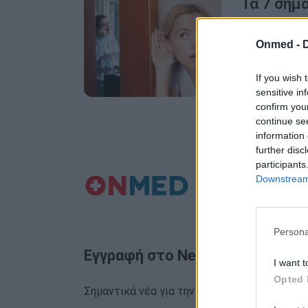
Τα 7 σημά
“ένοχοι” 
Onmed -
Η απιστία μπ
σχέση.
If you wish 
sensitive in
confirm you
continue se
information 
further disc
participants
Downstream 
Persona
Εγγραφή στο Newsletter
I want t
Opted 
Σημαντικά νέα για την υγεία στο mail σας κα