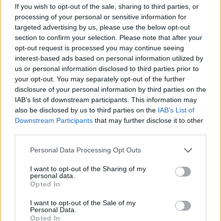
If you wish to opt-out of the sale, sharing to third parties, or
με 1 βαράκι μέσα σε 10 λεπτά!
processing of your personal or sensitive information for
targeted advertising by us, please use the below opt-out
Δεν έχεις χρόνο; Σου έχουμε τη λύση!
section to confirm your selection. Please note that after your
opt-out request is processed you may continue seeing
interest-based ads based on personal information utilized by
us or personal information disclosed to third parties prior to
your opt-out. You may separately opt-out of the further
disclosure of your personal information by third parties on the
IAB’s list of downstream participants. This information may
also be disclosed by us to third parties on the
IAB’s List of
Downstream Participants
that may further disclose it to other
third parties.
Personal Data Processing Opt Outs
I want to opt-out of the Sharing of my
personal data.
Opted In
Πέντε απλές ασκήσεις με βαράκια για
να γυμνάσετε όλο σας το σώμα
I want to opt-out of the Sale of my
Personal Data.
Opted In