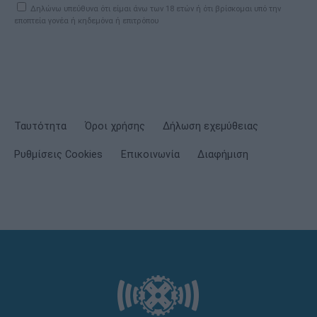
Δηλώνω υπεύθυνα ότι είμαι άνω των 18 ετών ή ότι βρίσκομαι υπό την
εποπτεία γονέα ή κηδεμόνα ή επιτρόπου
Ταυτότητα
Όροι χρήσης
Δήλωση εχεμύθειας
Ρυθμίσεις Cookies
Επικοινωνία
Διαφήμιση