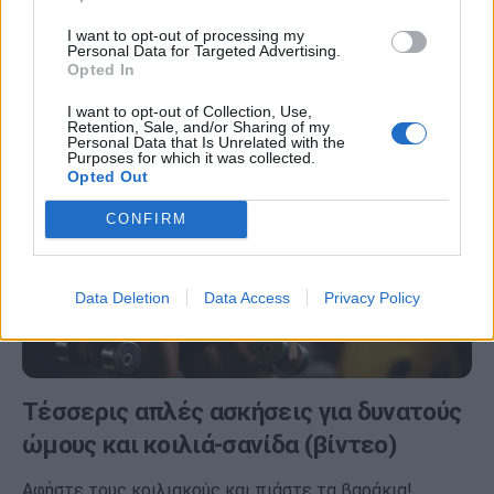
Χρησιμοποιώντας μόνο δύο βαράκια μπορείτε να
γυμνάσετε πολλές διαφορετικές μυϊκές ομάδες και
I want to opt-out of processing my
Personal Data for Targeted Advertising.
μάλιστα στην άνεση του σπιτιού σας!
Opted In
I want to opt-out of Collection, Use,
Retention, Sale, and/or Sharing of my
Personal Data that Is Unrelated with the
Purposes for which it was collected.
Opted Out
CONFIRM
Data Deletion
Data Access
Privacy Policy
Τέσσερις απλές ασκήσεις για δυνατούς
ώμους και κοιλιά-σανίδα (βίντεο)
Αφήστε τους κοιλιακούς και πιάστε τα βαράκια!