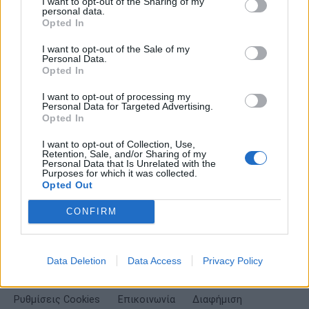
I want to opt-out of the Sharing of my
personal data.
Σημαντικά νέα για την υγεία στο mail σας καθημερινά
Opted In
I want to opt-out of the Sale of my
Personal Data.
Opted In
I want to opt-out of processing my
ΕΓΓΡΑΦΗ
Personal Data for Targeted Advertising.
Opted In
Έχω διαβάσει, κατανοώ και αποδέχομαι τους
όρους χρήσης
και τη
δήλωση
εχεμύθειας
του ιστοτόπου της εταιρείας
I want to opt-out of Collection, Use,
Retention, Sale, and/or Sharing of my
Δηλώνω υπεύθυνα ότι είμαι άνω των 18 ετών ή ότι βρίσκομαι υπό την
Personal Data that Is Unrelated with the
εποπτεία γονέα ή κηδεμόνα ή επιτρόπου
Purposes for which it was collected.
Opted Out
CONFIRM
Data Deletion
Data Access
Privacy Policy
Ταυτότητα
Όροι χρήσης
Δήλωση εχεμύθειας
Ρυθμίσεις Cookies
Επικοινωνία
Διαφήμιση