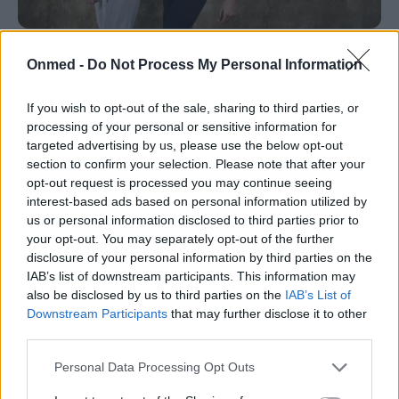
Μεγέθυνση πέους με βλαστοκύτταρα -
Onmed -
Do Not Process My Personal Information
Όταν η επιστήμη χαρίζει χαμόγελα
στους άνδρες
If you wish to opt-out of the sale, sharing to third parties, or
processing of your personal or sensitive information for
Μεγέθυνση και πάχυνση πέους επιτυγχάνουν πλέον οι
targeted advertising by us, please use the below opt-out
section to confirm your selection. Please note that after your
ανδρολόγοι χάρη στη χρήση αυτόλογων
opt-out request is processed you may continue seeing
βλαστοκυττάρων.
interest-based ads based on personal information utilized by
us or personal information disclosed to third parties prior to
your opt-out. You may separately opt-out of the further
disclosure of your personal information by third parties on the
IAB’s list of downstream participants. This information may
also be disclosed by us to third parties on the
IAB’s List of
Downstream Participants
that may further disclose it to other
third parties.
Personal Data Processing Opt Outs
Εγγραφή στο Newsletter