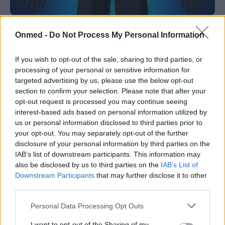
Τα σημάδια που φανερώνουν «διαρροή»
Onmed -
Do Not Process My Personal Information
στο έντερο
If you wish to opt-out of the sale, sharing to third parties, or
Το επονομαζόμενο Σύνδρομο Διαρρέοντος Εντέρου
processing of your personal or sensitive information for
οφείλεται στην αυξημένη διαπερατότητα του εντέρου.
targeted advertising by us, please use the below opt-out
section to confirm your selection. Please note that after your
Είναι αποτέλεσμα δυσλειτουργίας του γαστρεντερικού,
opt-out request is processed you may continue seeing
με αποτέλεσμα να διαρρέουν…
interest-based ads based on personal information utilized by
us or personal information disclosed to third parties prior to
your opt-out. You may separately opt-out of the further
disclosure of your personal information by third parties on the
IAB’s list of downstream participants. This information may
also be disclosed by us to third parties on the
IAB’s List of
Downstream Participants
that may further disclose it to other
third parties.
Personal Data Processing Opt Outs
Εγγραφή στο Newsletter
I want to opt-out of the Sharing of my