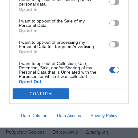
personal data.
Σημαντικά νέα για την υγεία στο mail σας καθημερινά
Opted In
I want to opt-out of the Sale of my
Personal Data.
Opted In
ΕΓΓΡΑΦΗ
I want to opt-out of processing my
Personal Data for Targeted Advertising.
Opted In
Έχω διαβάσει, κατανοώ και αποδέχομαι τους
όρους χρήσης
και τη
δήλωση
εχεμύθειας
του ιστοτόπου της εταιρείας
I want to opt-out of Collection, Use,
Retention, Sale, and/or Sharing of my
Δηλώνω υπεύθυνα ότι είμαι άνω των 18 ετών ή ότι βρίσκομαι υπό την
Personal Data that Is Unrelated with the
εποπτεία γονέα ή κηδεμόνα ή επιτρόπου
Purposes for which it was collected.
Opted Out
CONFIRM
Data Deletion
Data Access
Privacy Policy
Ταυτότητα
Όροι χρήσης
Δήλωση εχεμύθειας
Ρυθμίσεις Cookies
Επικοινωνία
Διαφήμιση