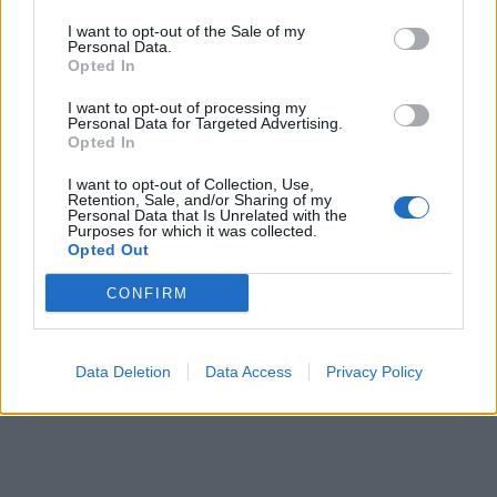
I want to opt-out of the Sale of my
Personal Data.
ΕΓΓΡΑΦΗ
Opted In
I want to opt-out of processing my
Έχω διαβάσει, κατανοώ και αποδέχομαι τους
όρους χρήσης
και τη
δήλωση
Personal Data for Targeted Advertising.
εχεμύθειας
του ιστοτόπου της εταιρείας
Opted In
Δηλώνω υπεύθυνα ότι είμαι άνω των 18 ετών ή ότι βρίσκομαι υπό την
εποπτεία γονέα ή κηδεμόνα ή επιτρόπου
I want to opt-out of Collection, Use,
Retention, Sale, and/or Sharing of my
Personal Data that Is Unrelated with the
Purposes for which it was collected.
Opted Out
CONFIRM
Ταυτότητα
Όροι χρήσης
Δήλωση εχεμύθειας
Data Deletion
Data Access
Privacy Policy
Ρυθμίσεις Cookies
Επικοινωνία
Διαφήμιση