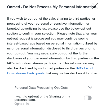
Onmed -
Do Not Process My Personal Information
Τι τρώμε πριν και μετά τη γυμναστική
If you wish to opt-out of the sale, sharing to third parties, or
processing of your personal or sensitive information for
Οι γενικοί κανόνες της υγιεινής διατροφής δεν ισχύουν
targeted advertising by us, please use the below opt-out
πάντα αναφορικά με τη γυμναστική.
section to confirm your selection. Please note that after your
opt-out request is processed you may continue seeing
interest-based ads based on personal information utilized by
us or personal information disclosed to third parties prior to
your opt-out. You may separately opt-out of the further
disclosure of your personal information by third parties on the
IAB’s list of downstream participants. This information may
also be disclosed by us to third parties on the
IAB’s List of
Downstream Participants
that may further disclose it to other
third parties.
Εγγραφή στο Newsletter
Personal Data Processing Opt Outs
Σημαντικά νέα για την υγεία στο mail σας καθημερινά
I want to opt-out of the Sharing of my
personal data.
Opted In