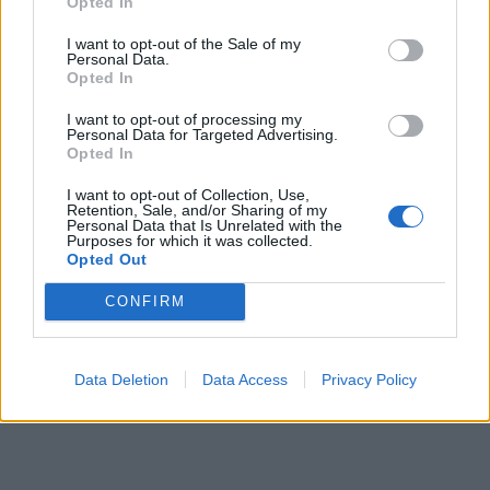
Opted In
I want to opt-out of the Sale of my
Personal Data.
Opted In
ΕΓΓΡΑΦΗ
I want to opt-out of processing my
Personal Data for Targeted Advertising.
Έχω διαβάσει, κατανοώ και αποδέχομαι τους
όρους χρήσης
και τη
δήλωση
Opted In
εχεμύθειας
του ιστοτόπου της εταιρείας
Δηλώνω υπεύθυνα ότι είμαι άνω των 18 ετών ή ότι βρίσκομαι υπό την
I want to opt-out of Collection, Use,
εποπτεία γονέα ή κηδεμόνα ή επιτρόπου
Retention, Sale, and/or Sharing of my
Personal Data that Is Unrelated with the
Purposes for which it was collected.
Opted Out
CONFIRM
Ταυτότητα
Όροι χρήσης
Δήλωση εχεμύθειας
Data Deletion
Data Access
Privacy Policy
Ρυθμίσεις Cookies
Επικοινωνία
Διαφήμιση