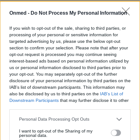
Οι τέσσερις τροφές που επιβραδύνουν
Onmed -
Do Not Process My Personal Information
τη γήρανση του εγκεφάλου
If you wish to opt-out of the sale, sharing to third parties, or
Οι σχετιζόμενες με την ηλικία αλλαγές στη γνωστική
processing of your personal or sensitive information for
λειτουργία, αποτελούν ένα εντεινόμενο πρόβλημα
targeted advertising by us, please use the below opt-out
δημόσιας υγείας.
section to confirm your selection. Please note that after your
opt-out request is processed you may continue seeing
interest-based ads based on personal information utilized by
us or personal information disclosed to third parties prior to
your opt-out. You may separately opt-out of the further
disclosure of your personal information by third parties on the
IAB’s list of downstream participants. This information may
also be disclosed by us to third parties on the
IAB’s List of
Downstream Participants
that may further disclose it to other
third parties.
Εγγραφή στο Newsletter
Personal Data Processing Opt Outs
Σημαντικά νέα για την υγεία στο mail σας καθημερινά
I want to opt-out of the Sharing of my
personal data.