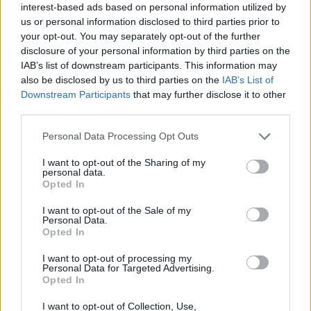
interest-based ads based on personal information utilized by
us or personal information disclosed to third parties prior to
Τα παιδιά χωρισμένων γονιών έχουν
your opt-out. You may separately opt-out of the further
disclosure of your personal information by third parties on the
περισσότερα ψυχοσωματικά
IAB’s list of downstream participants. This information may
προβλήματα
also be disclosed by us to third parties on the
IAB’s List of
Downstream Participants
that may further disclose it to other
Οι έφηβοι, των οποίων οι γονείς έχουν χωρίσει ή ζουν
third parties.
σε διάσταση, αντιμετωπίζουν αυξημένο κίνδυνο
Personal Data Processing Opt Outs
εκδήλωσης διαφόρων ψυχοσωματικών προβλημάτων,
σύμφωνα…
I want to opt-out of the Sharing of my
personal data.
Opted In
I want to opt-out of the Sale of my
Personal Data.
Opted In
I want to opt-out of processing my
Personal Data for Targeted Advertising.
Opted In
Εγγραφή στο Newsletter
I want to opt-out of Collection, Use,