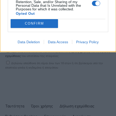
Retention, Sale, and/or Sharing of my
Personal Data that Is Unrelated with the
Purposes for which it was collected.
Σημαντικά νέα για την υγεία στο mail σας καθημερινά
Opted Out
CONFIRM
ΕΓΓΡΑΦΗ
Data Deletion
Data Access
Privacy Policy
Έχω διαβάσει, κατανοώ και αποδέχομαι τους
όρους χρήσης
και τη
δήλωση
εχεμύθειας
του ιστοτόπου της εταιρείας
Δηλώνω υπεύθυνα ότι είμαι άνω των 18 ετών ή ότι βρίσκομαι υπό την
εποπτεία γονέα ή κηδεμόνα ή επιτρόπου
Ταυτότητα
Όροι χρήσης
Δήλωση εχεμύθειας