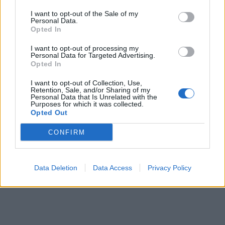
I want to opt-out of the Sale of my
Personal Data.
ΕΓΓΡΑΦΗ
Opted In
I want to opt-out of processing my
Έχω διαβάσει, κατανοώ και αποδέχομαι τους
όρους χρήσης
και τη
δήλωση
Personal Data for Targeted Advertising.
εχεμύθειας
του ιστοτόπου της εταιρείας
Opted In
Δηλώνω υπεύθυνα ότι είμαι άνω των 18 ετών ή ότι βρίσκομαι υπό την
εποπτεία γονέα ή κηδεμόνα ή επιτρόπου
I want to opt-out of Collection, Use,
Retention, Sale, and/or Sharing of my
Personal Data that Is Unrelated with the
Purposes for which it was collected.
Opted Out
CONFIRM
Ταυτότητα
Όροι χρήσης
Δήλωση εχεμύθειας
Data Deletion
Data Access
Privacy Policy
Ρυθμίσεις Cookies
Επικοινωνία
Διαφήμιση