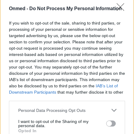
Έρευνα για τις πιο επιθετικές μορφές
Onmed -
Do Not Process My Personal Information
καρκίνου (πίνακας)
If you wish to opt-out of the sale, sharing to third parties, or
processing of your personal or sensitive information for
Οι καρκίνοι αποτελούν παγκοσμίως τη δεύτερη αιτία
targeted advertising by us, please use the below opt-out
θανάτου μετά τα καρδιαγγειακά νοσήματα.
section to confirm your selection. Please note that after your
opt-out request is processed you may continue seeing
interest-based ads based on personal information utilized by
us or personal information disclosed to third parties prior to
your opt-out. You may separately opt-out of the further
disclosure of your personal information by third parties on the
IAB’s list of downstream participants. This information may
also be disclosed by us to third parties on the
IAB’s List of
Downstream Participants
that may further disclose it to other
third parties.
Εγγραφή στο Newsletter
Personal Data Processing Opt Outs
Σημαντικά νέα για την υγεία στο mail σας καθημερινά
I want to opt-out of the Sharing of my
personal data.
Opted In