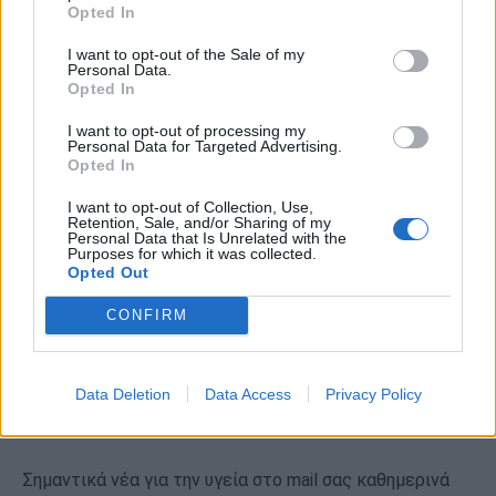
Opted In
Η αλλόκοτη παρενέργεια της έλλειψης
ύπνου
I want to opt-out of the Sale of my
Personal Data.
Opted In
Εσείς κοιμάστε τουλάχιστον οκτώ ώρες; Οι
περισσότεροι, λόγω του σύγχρονου τρόπου ζωής και
I want to opt-out of processing my
Personal Data for Targeted Advertising.
των υποχρεώσεων, φαίνεται πως δεν κοιμόμαστε
Opted In
αρκετά.
I want to opt-out of Collection, Use,
Retention, Sale, and/or Sharing of my
Personal Data that Is Unrelated with the
Purposes for which it was collected.
Opted Out
CONFIRM
Data Deletion
Data Access
Privacy Policy
Εγγραφή στο Newsletter
Σημαντικά νέα για την υγεία στο mail σας καθημερινά