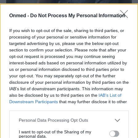
Onmed -
Do Not Process My Personal Information
Τι συμβαίνει στο σώμα όταν κοιμάστε
4-6 ώρες (video)
If you wish to opt-out of the sale, sharing to third parties, or
processing of your personal or sensitive information for
Η ποιότητα του ύπνου παίζει σημαντικό ρόλο στο πώς
targeted advertising by us, please use the below opt-out
αισθάνεστε όταν ξυπνάτε.
section to confirm your selection. Please note that after your
opt-out request is processed you may continue seeing
interest-based ads based on personal information utilized by
us or personal information disclosed to third parties prior to
your opt-out. You may separately opt-out of the further
disclosure of your personal information by third parties on the
IAB’s list of downstream participants. This information may
also be disclosed by us to third parties on the
IAB’s List of
Downstream Participants
that may further disclose it to other
third parties.
Personal Data Processing Opt Outs
I want to opt-out of the Sharing of my
personal data.