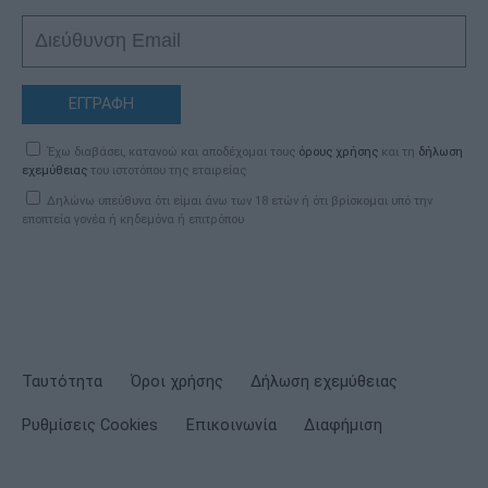
ΕΓΓΡΑΦΗ
Έχω διαβάσει, κατανοώ και αποδέχομαι τους
όρους χρήσης
και τη
δήλωση
εχεμύθειας
του ιστοτόπου της εταιρείας
Δηλώνω υπεύθυνα ότι είμαι άνω των 18 ετών ή ότι βρίσκομαι υπό την
εποπτεία γονέα ή κηδεμόνα ή επιτρόπου
Ταυτότητα
Όροι χρήσης
Δήλωση εχεμύθειας
Ρυθμίσεις Cookies
Επικοινωνία
Διαφήμιση