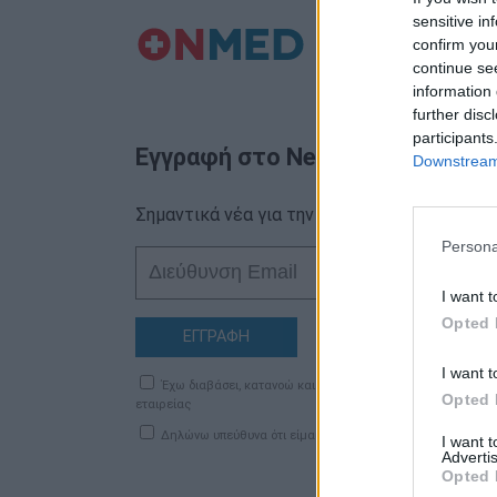
sensitive in
confirm you
continue se
information 
further disc
participants
Εγγραφή στο Newsletter
Downstream 
Σημαντικά νέα για την υγεία στο mail σας κα
Persona
I want t
Opted 
ΕΓΓΡΑΦΗ
I want t
Έχω διαβάσει, κατανοώ και αποδέχομαι τους
όρους χρήση
Opted 
εταιρείας
Δηλώνω υπεύθυνα ότι είμαι άνω των 18 ετών ή ότι βρίσκομ
I want 
Advertis
Opted 