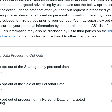
formation for targeted advertising by us, please use the below opt-out s
r selection. Please note that after your opt-out request is processed y
eing interest-based ads based on personal information utilized by us or
disclosed to third parties prior to your opt-out. You may separately opt-
losure of your personal information by third parties on the IAB’s list of
. This information may also be disclosed by us to third parties on the
IA
Participants
that may further disclose it to other third parties.
Ταυτότητα
Ρυθμίσεις 
θημερινά
l Data Processing Opt Outs
o opt-out of the Sharing of my personal data.
In
o opt-out of the Sale of my Personal Data.
ς
και τη
δήλωση εχεμύθειας
του ιστοτόπου της
In
αι υπό την εποπτεία γονέα ή κηδεμόνα ή επιτρόπου
to opt-out of processing my Personal Data for Targeted
ing.
In