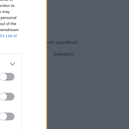
ection to
ou may
 personal
out of the
 downstream
B’s List of
Όροι χρήσης
Δήλωση εχεμύθειας
Cookies
Επικοινωνία
Διαφήμιση