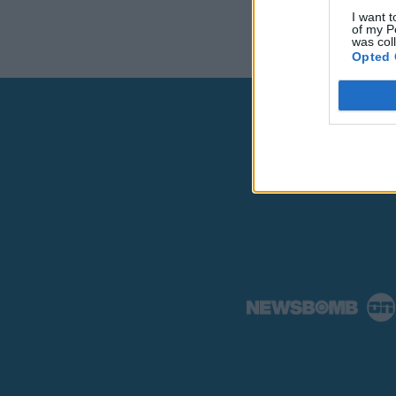
I want t
of my P
was col
Opted 