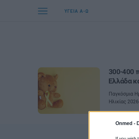
ΥΓΕΙΑ Α-Ω
300-400 π
Ελλάδα κά
Παγκόσμια Ημ
Ηλικίας 2026
Onmed -
If you wish 