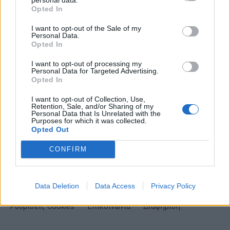
Opted In
I want to opt-out of the Sale of my
Personal Data.
Opted In
ΕΓΓΡΑΦΗ
I want to opt-out of processing my
Personal Data for Targeted Advertising.
Έχω διαβάσει, κατανοώ και αποδέχομαι τους
όρους χρήσης
και τη
δήλωση
Opted In
εχεμύθειας
του ιστοτόπου της εταιρείας
I want to opt-out of Collection, Use,
Δηλώνω υπεύθυνα ότι είμαι άνω των 18 ετών ή ότι βρίσκομαι υπό την
Retention, Sale, and/or Sharing of my
εποπτεία γονέα ή κηδεμόνα ή επιτρόπου
Personal Data that Is Unrelated with the
Purposes for which it was collected.
Opted Out
CONFIRM
Data Deletion
Data Access
Privacy Policy
Ταυτότητα
Όροι χρήσης
Δήλωση εχεμύθειας
Ρυθμίσεις Cookies
Επικοινωνία
Διαφήμιση