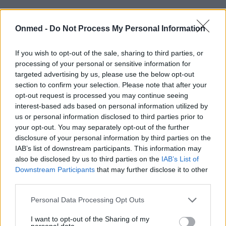
Οι «έξυπνες» συσκευές επηρεάζουν
αρνητικά τη διάθεση - Δείτε με ποιο
Onmed -
Do Not Process My Personal Information
τρόπο
If you wish to opt-out of the sale, sharing to third parties, or
processing of your personal or sensitive information for
Όσες περισσότερες «έξυπνες» ηλεκτρονικές
targeted advertising by us, please use the below opt-out
συσκευές έχει κανείς στο σπίτι του, τόσο λιγότερο
section to confirm your selection. Please note that after your
ικανοποιημένος τείνει να νιώσει με τη νέα τεχνολογία.
opt-out request is processed you may continue seeing
interest-based ads based on personal information utilized by
us or personal information disclosed to third parties prior to
your opt-out. You may separately opt-out of the further
disclosure of your personal information by third parties on the
IAB’s list of downstream participants. This information may
also be disclosed by us to third parties on the
IAB’s List of
Downstream Participants
that may further disclose it to other
third parties.
Εγγραφή στο Newsletter
Personal Data Processing Opt Outs
I want to opt-out of the Sharing of my
Σημαντικά νέα για την υγεία στο mail σας καθημερινά
personal data.