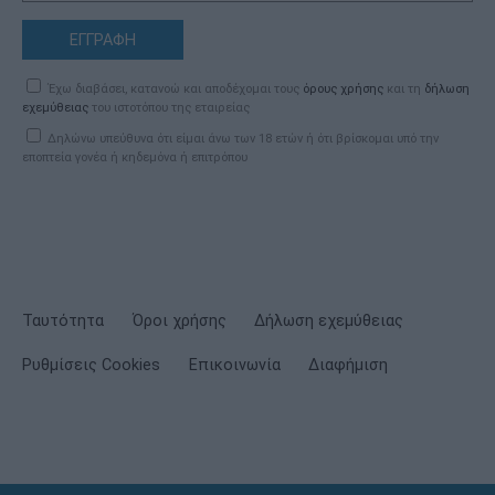
ΕΓΓΡΑΦΗ
Έχω διαβάσει, κατανοώ και αποδέχομαι τους
όρους χρήσης
και τη
δήλωση
εχεμύθειας
του ιστοτόπου της εταιρείας
Δηλώνω υπεύθυνα ότι είμαι άνω των 18 ετών ή ότι βρίσκομαι υπό την
εποπτεία γονέα ή κηδεμόνα ή επιτρόπου
Ταυτότητα
Όροι χρήσης
Δήλωση εχεμύθειας
Ρυθμίσεις Cookies
Επικοινωνία
Διαφήμιση