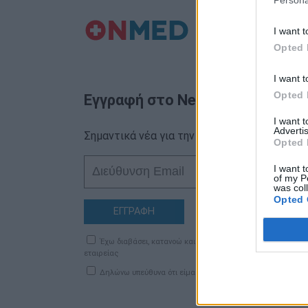
Persona
I want t
Opted 
I want t
Opted 
Εγγραφή στο Newsletter
I want 
Advertis
Σημαντικά νέα για την υγεία στο mail σας κα
Opted 
I want t
of my P
was col
Opted 
ΕΓΓΡΑΦΗ
Έχω διαβάσει, κατανοώ και αποδέχομαι τους
όρους χρήση
εταιρείας
Δηλώνω υπεύθυνα ότι είμαι άνω των 18 ετών ή ότι βρίσκομ