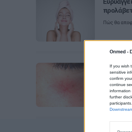
Ευρυαγγε
προλάβετε
Πώς θα αποφ
Onmed -
Ευρυαγγε
If you wish 
sensitive in
σώσει!
confirm you
continue se
Αρκετές γυνα
information 
σώμα.
further disc
participants
Downstream 