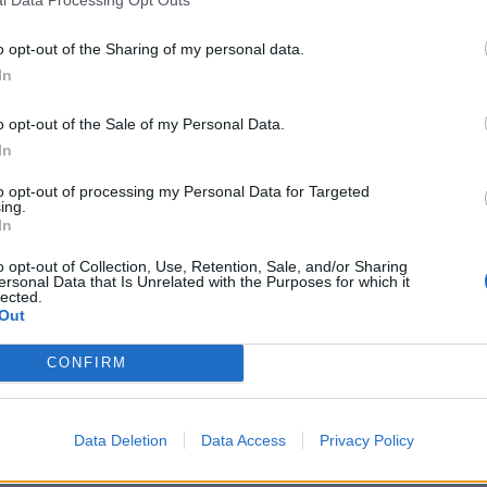
l Data Processing Opt Outs
o opt-out of the Sharing of my personal data.
In
o opt-out of the Sale of my Personal Data.
In
Ταυτότητα
to opt-out of processing my Personal Data for Targeted
ing.
Ρυθμίσεις 
θημερινά
In
o opt-out of Collection, Use, Retention, Sale, and/or Sharing
ersonal Data that Is Unrelated with the Purposes for which it
lected.
Out
CONFIRM
ς
και τη
δήλωση εχεμύθειας
του ιστοτόπου της
αι υπό την εποπτεία γονέα ή κηδεμόνα ή επιτρόπου
Data Deletion
Data Access
Privacy Policy