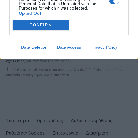
Personal Data that Is Unrelated with the
Purposes for which it was collected.
Σημαντικά νέα για την υγεία στο mail σας καθημερινά
Opted Out
CONFIRM
ΕΓΓΡΑΦΗ
Data Deletion
Data Access
Privacy Policy
Έχω διαβάσει, κατανοώ και αποδέχομαι τους
όρους χρήσης
και τη
δήλωση
εχεμύθειας
του ιστοτόπου της εταιρείας
Δηλώνω υπεύθυνα ότι είμαι άνω των 18 ετών ή ότι βρίσκομαι υπό την
εποπτεία γονέα ή κηδεμόνα ή επιτρόπου
Ταυτότητα
Όροι χρήσης
Δήλωση εχεμύθειας
Ρυθμίσεις Cookies
Επικοινωνία
Διαφήμιση