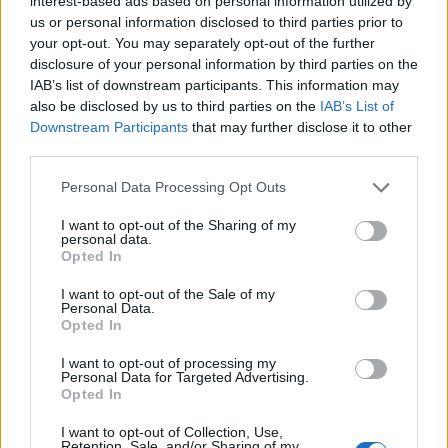
interest-based ads based on personal information utilized by
us or personal information disclosed to third parties prior to
your opt-out. You may separately opt-out of the further
disclosure of your personal information by third parties on the
Αυτές είναι οι αερόβιες ασκήσεις που
IAB’s list of downstream participants. This information may
also be disclosed by us to third parties on the
IAB’s List of
μπορεί να κάνει μία έγκυος στη
Downstream Participants
that may further disclose it to other
θάλασσα!
third parties.
Είστε έγκυος τώρα το καλοκαίρι και θέλετε να
Personal Data Processing Opt Outs
γυμναστείτε;
I want to opt-out of the Sharing of my
personal data.
Opted In
I want to opt-out of the Sale of my
Personal Data.
Opted In
I want to opt-out of processing my
Personal Data for Targeted Advertising.
Opted In
Εγγραφή στο Newsletter
I want to opt-out of Collection, Use,
Retention, Sale, and/or Sharing of my