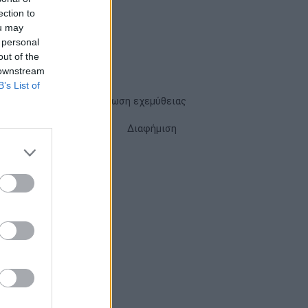
ection to
ou may
 personal
out of the
 downstream
B’s List of
Όροι χρήσης
Δήλωση εχεμύθειας
Cookies
Επικοινωνία
Διαφήμιση