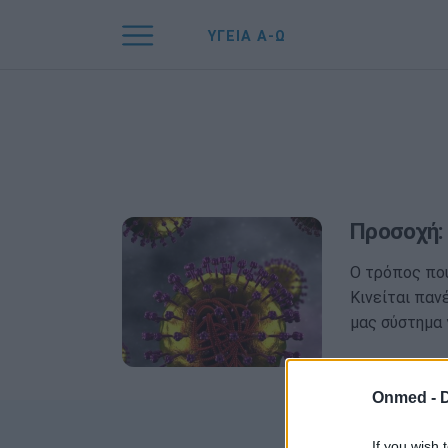
ΥΓΕΙΑ Α-Ω
Προσοχή: 
Ο τρόπος που
Κινείται παν
μας σύστημα 
Onmed -
If you wish 