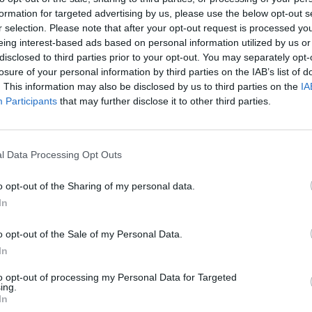
formation for targeted advertising by us, please use the below opt-out s
r selection. Please note that after your opt-out request is processed y
eing interest-based ads based on personal information utilized by us or
disclosed to third parties prior to your opt-out. You may separately opt-
losure of your personal information by third parties on the IAB’s list of
. This information may also be disclosed by us to third parties on the
IA
Participants
that may further disclose it to other third parties.
Ταυτότητα
Ρυθμίσεις 
θημερινά
l Data Processing Opt Outs
o opt-out of the Sharing of my personal data.
In
o opt-out of the Sale of my Personal Data.
ς
και τη
δήλωση εχεμύθειας
του ιστοτόπου της
In
αι υπό την εποπτεία γονέα ή κηδεμόνα ή επιτρόπου
to opt-out of processing my Personal Data for Targeted
ing.
In