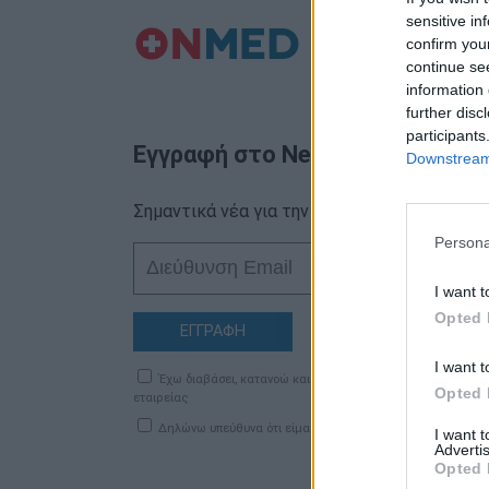
sensitive in
confirm you
continue se
information 
further disc
participants
Εγγραφή στο Newsletter
Downstream 
Σημαντικά νέα για την υγεία στο mail σας κα
Persona
I want t
Opted 
ΕΓΓΡΑΦΗ
I want t
Έχω διαβάσει, κατανοώ και αποδέχομαι τους
όρους χρήση
Opted 
εταιρείας
Δηλώνω υπεύθυνα ότι είμαι άνω των 18 ετών ή ότι βρίσκομ
I want 
Advertis
Opted 