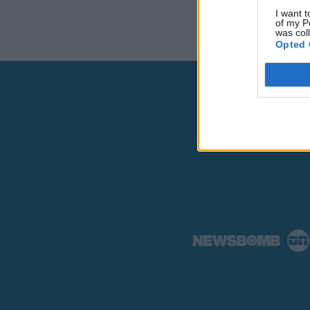
I want t
of my P
was col
Opted 