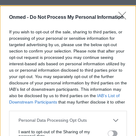
Τι είναι η ευλογιά των προβάτων –
Μεταδίδεται στον άνθρωπο; Σημάδια
Onmed -
Do Not Process My Personal Information
και τι να κάνετε
If you wish to opt-out of the sale, sharing to third parties, or
processing of your personal or sensitive information for
Η ευλογιά των προβάτων είναι μια σοβαρή ιογενής
targeted advertising by us, please use the below opt-out
νόσος στα ζώα, αλλά πολλοί δεν γνωρίζουν ότι οι
section to confirm your selection. Please note that after your
άνθρωποι που εκτίθενται…
opt-out request is processed you may continue seeing
interest-based ads based on personal information utilized by
us or personal information disclosed to third parties prior to
your opt-out. You may separately opt-out of the further
disclosure of your personal information by third parties on the
IAB’s list of downstream participants. This information may
also be disclosed by us to third parties on the
IAB’s List of
Downstream Participants
that may further disclose it to other
third parties.
Εγγραφή στο Newsletter
Personal Data Processing Opt Outs
I want to opt-out of the Sharing of my
Σημαντικά νέα για την υγεία στο mail σας καθημερινά
personal data.