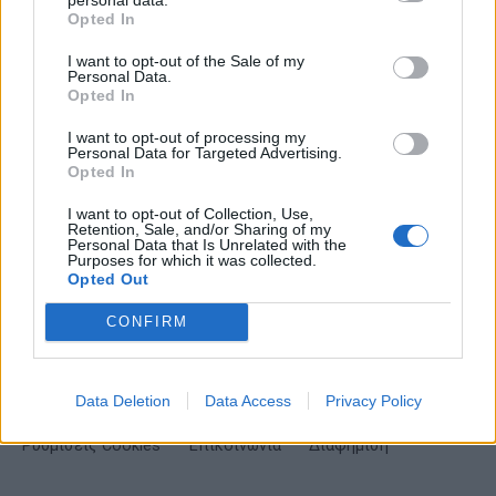
Opted In
I want to opt-out of the Sale of my
Personal Data.
Opted In
ΕΓΓΡΑΦΗ
I want to opt-out of processing my
Personal Data for Targeted Advertising.
Έχω διαβάσει, κατανοώ και αποδέχομαι τους
όρους χρήσης
και τη
δήλωση
Opted In
εχεμύθειας
του ιστοτόπου της εταιρείας
I want to opt-out of Collection, Use,
Δηλώνω υπεύθυνα ότι είμαι άνω των 18 ετών ή ότι βρίσκομαι υπό την
Retention, Sale, and/or Sharing of my
εποπτεία γονέα ή κηδεμόνα ή επιτρόπου
Personal Data that Is Unrelated with the
Purposes for which it was collected.
Opted Out
CONFIRM
Data Deletion
Data Access
Privacy Policy
Ταυτότητα
Όροι χρήσης
Δήλωση εχεμύθειας
Ρυθμίσεις Cookies
Επικοινωνία
Διαφήμιση