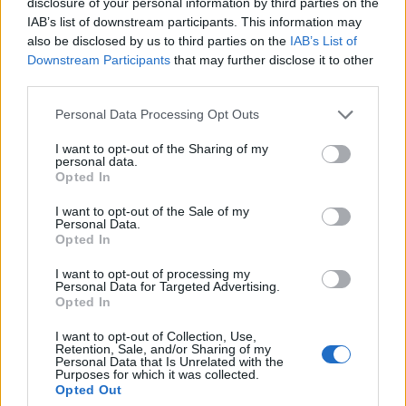
disclosure of your personal information by third parties on the
IAB’s list of downstream participants. This information may
Ο καφές είναι το πιο αγαπημένο ρόφημα παγκοσμίως,
also be disclosed by us to third parties on the
IAB’s List of
καθώς συνοδεύει τα πρωινά μας, τις συναντήσεις μας
Downstream Participants
that may further disclose it to other
third parties.
με φίλους αλλά και…
Personal Data Processing Opt Outs
I want to opt-out of the Sharing of my
personal data.
Opted In
I want to opt-out of the Sale of my
Personal Data.
Opted In
Εγγραφή στο Newsletter
I want to opt-out of processing my
Personal Data for Targeted Advertising.
Opted In
Σημαντικά νέα για την υγεία στο mail σας καθημερινά
I want to opt-out of Collection, Use,
Retention, Sale, and/or Sharing of my
Personal Data that Is Unrelated with the
Purposes for which it was collected.
Opted Out