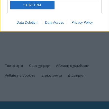
ΕΓΓΡΑΦΗ
CONFIRM
Έχω διαβάσει, κατανοώ και αποδέχομαι τους
όρους χρήσης
και τη
δήλωση
εχεμύθειας
του ιστοτόπου της εταιρείας
Data Deletion
Data Access
Privacy Policy
Δηλώνω υπεύθυνα ότι είμαι άνω των 18 ετών ή ότι βρίσκομαι υπό την
εποπτεία γονέα ή κηδεμόνα ή επιτρόπου
Ταυτότητα
Όροι χρήσης
Δήλωση εχεμύθειας
Ρυθμίσεις Cookies
Επικοινωνία
Διαφήμιση