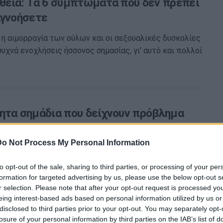
θεια: Τα 6 συμπτώματα που δεν πρέπει
αγνοήσετε
 η αιμορραγία των ούλων και οι σεξουαλικές δυσκολίες
υχνά ενοχλήσεις ήσσονος σημασίας, γι’ αυτό και πολλοί
ητα σημάδια που δείχνουν πρόβλημα
διά
Do Not Process My Personal Information
πνοια και ο πόνος στο στήθος είναι δύο από τα
που ταυτίζουν οι περισσότεροι από εμάς με…
to opt-out of the sale, sharing to third parties, or processing of your per
formation for targeted advertising by us, please use the below opt-out s
r selection. Please note that after your opt-out request is processed y
eing interest-based ads based on personal information utilized by us or
disclosed to third parties prior to your opt-out. You may separately opt-
losure of your personal information by third parties on the IAB’s list of