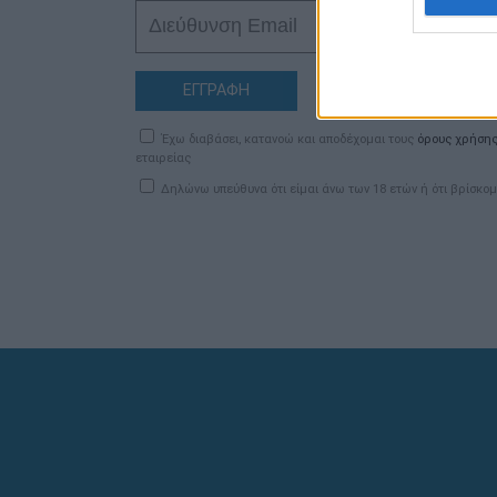
ΕΓΓΡΑΦΗ
Έχω διαβάσει, κατανοώ και αποδέχομαι τους
όρους χρήση
εταιρείας
Δηλώνω υπεύθυνα ότι είμαι άνω των 18 ετών ή ότι βρίσκομ