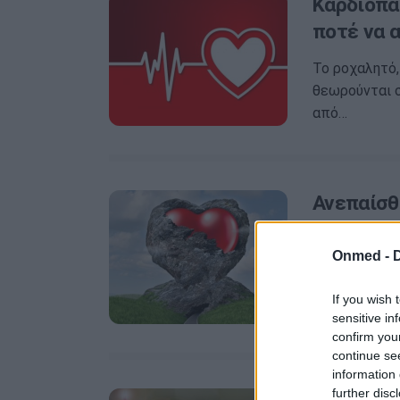
Καρδιοπά
ποτέ να 
Το ροχαλητό,
θεωρούνται σ
από…
Ανεπαίσθ
στην καρ
Onmed -
Η έντονη δύσ
συμπτώματα 
If you wish 
sensitive in
confirm you
continue se
information 
further disc