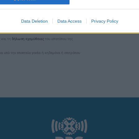
Data Deletion
Data Access
Privacy Policy
ς
και τη
δήλωση εχεμύθειας
του ιστοτόπου της
αι υπό την εποπτεία γονέα ή κηδεμόνα ή επιτρόπου