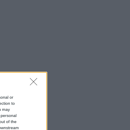
sonal or
ection to
ou may
 personal
out of the
 downstream