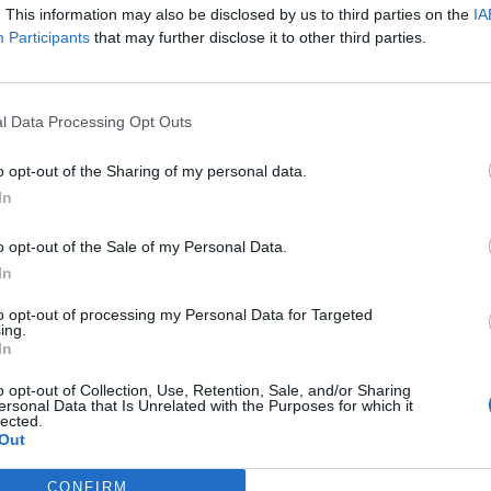
πτώματα που κρύβουν... καρδιοπάθεια.
. This information may also be disclosed by us to third parties on the
IA
θείτε
Participants
that may further disclose it to other third parties.
ερισσότεροι από 17 εκατ. άνθρωποι χάνουν τη ζωή
ς των καρδιοπαθειών, σύμφωνα με στοιχεία του
l Data Processing Opt Outs
Οργανισμού…
o opt-out of the Sharing of my personal data.
In
o opt-out of the Sale of my Personal Data.
In
to opt-out of processing my Personal Data for Targeted
ing.
In
o opt-out of Collection, Use, Retention, Sale, and/or Sharing
ersonal Data that Is Unrelated with the Purposes for which it
Ταυτότητα
lected.
Out
Ρυθμίσεις 
θημερινά
CONFIRM