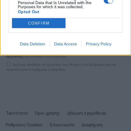
Personal Data that Is Unrelated with the
Σημαντικά νέα για την υγεία στο mail σας καθημερινά
Purposes for which it was collected.
Opted Out
CONFIRM
ΕΓΓΡΑΦΗ
Data Deletion
Data Access
Privacy Policy
Έχω διαβάσει, κατανοώ και αποδέχομαι τους
όρους χρήσης
και τη
δήλωση
εχεμύθειας
του ιστοτόπου της εταιρείας
Δηλώνω υπεύθυνα ότι είμαι άνω των 18 ετών ή ότι βρίσκομαι υπό την
εποπτεία γονέα ή κηδεμόνα ή επιτρόπου
Ταυτότητα
Όροι χρήσης
Δήλωση εχεμύθειας
Ρυθμίσεις Cookies
Επικοινωνία
Διαφήμιση