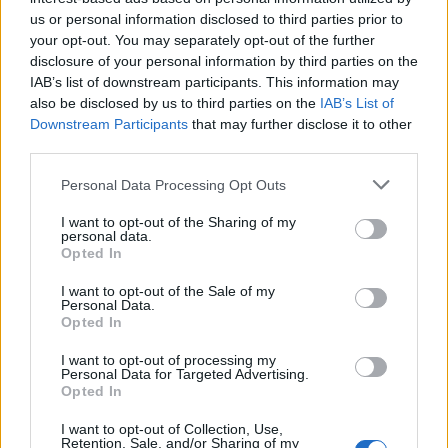
us or personal information disclosed to third parties prior to
your opt-out. You may separately opt-out of the further
Θάνατος από καρκίνο του εντέρου: Η
disclosure of your personal information by third parties on the
διατροφή που μειώνει κατά 70% τον
IAB’s list of downstream participants. This information may
also be disclosed by us to third parties on the
IAB’s List of
κίνδυνο
Downstream Participants
that may further disclose it to other
third parties.
Ο καρκίνος του παχέος εντέρου είναι ο συχνότερος
καρκίνος του πεπτικού συστήματος, ο τρίτος
Personal Data Processing Opt Outs
συχνότερος καρκίνος στους άνδρες και ο…
I want to opt-out of the Sharing of my
personal data.
Opted In
I want to opt-out of the Sale of my
Personal Data.
Opted In
I want to opt-out of processing my
Personal Data for Targeted Advertising.
Opted In
Εγγραφή στο Newsletter
I want to opt-out of Collection, Use,
Retention, Sale, and/or Sharing of my