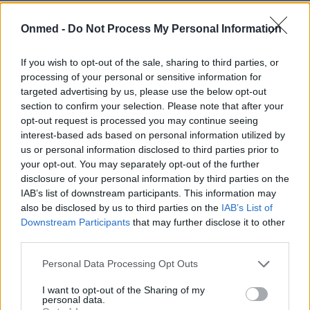
Μουστάκι: Από ποιο καρκίνο
Onmed -
Do Not Process My Personal Information
προστατεύει τους άνδρες
If you wish to opt-out of the sale, sharing to third parties, or
Η τριχοφυΐα στους άνδρες είναι ένδειξη
processing of your personal or sensitive information for
αρρενωπότητας και το μουστάκι μέρος της γοητείας
targeted advertising by us, please use the below opt-out
τους.
section to confirm your selection. Please note that after your
opt-out request is processed you may continue seeing
interest-based ads based on personal information utilized by
us or personal information disclosed to third parties prior to
your opt-out. You may separately opt-out of the further
disclosure of your personal information by third parties on the
IAB’s list of downstream participants. This information may
also be disclosed by us to third parties on the
IAB’s List of
Downstream Participants
that may further disclose it to other
third parties.
Εγγραφή στο Newsletter
Personal Data Processing Opt Outs
Σημαντικά νέα για την υγεία στο mail σας καθημερινά
I want to opt-out of the Sharing of my
personal data.