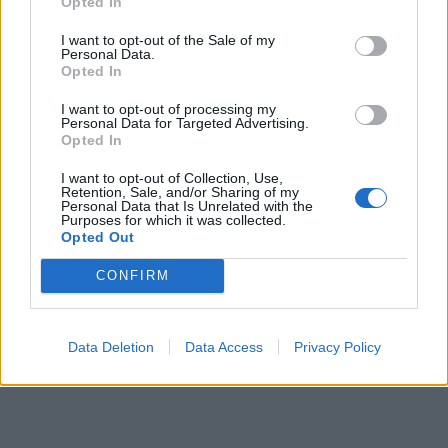
Opted In
I want to opt-out of the Sale of my
Personal Data.
Opted In
ΕΓΓΡΑΦΗ
I want to opt-out of processing my
Personal Data for Targeted Advertising.
Έχω διαβάσει, κατανοώ και αποδέχομαι τους
όρους χρήσης
και τη
δήλωση
Opted In
εχεμύθειας
του ιστοτόπου της εταιρείας
Δηλώνω υπεύθυνα ότι είμαι άνω των 18 ετών ή ότι βρίσκομαι υπό την
I want to opt-out of Collection, Use,
εποπτεία γονέα ή κηδεμόνα ή επιτρόπου
Retention, Sale, and/or Sharing of my
Personal Data that Is Unrelated with the
Purposes for which it was collected.
Opted Out
CONFIRM
Ταυτότητα
Όροι χρήσης
Δήλωση εχεμύθειας
Data Deletion
Data Access
Privacy Policy
Ρυθμίσεις Cookies
Επικοινωνία
Διαφήμιση