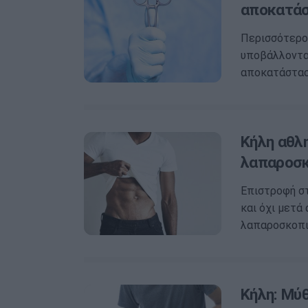
αποκατά
Περισσότερο
υποβάλλονται
αποκατάσταση
Κήλη αθλη
λαπαροσκ
Επιστροφή σ
και όχι μετά
λαπαροσκοπ
Κήλη: Μύθ