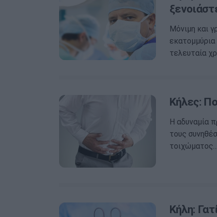
ξενοιάστ
Μόνιμη και γ
εκατομμύρια
τελευταία χ
Κήλες: Πο
Η αδυναμία π
τους συνηθέσ
τοιχώματος
Κήλη: Γατ