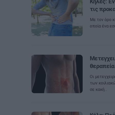
Κήλες: Έν
τις προκ
Με τον όρο κ
οποία ένα εσ
Μετεγχει
θεραπεία
Οι μετεγχει
των κοιλιακώ
σε κακή…