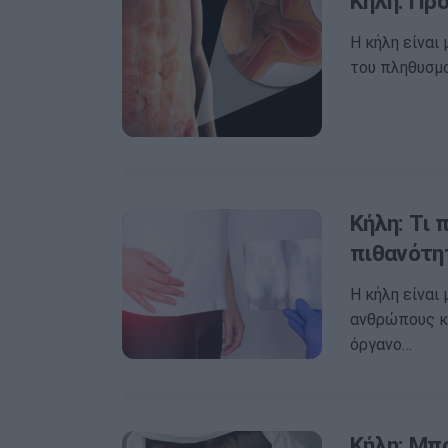
Κήλη: Πρ
Η κήλη είναι
του πληθυσμο
Κήλη: Τι 
πιθανότη
Η κήλη είναι
ανθρώπους κά
όργανο…
Κήλη: Μπ