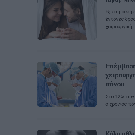
Εξατομικευμέ
έντονες δρασ
χειρουργική…
Επέμβαση
χειρουργο
πόνου
Στο 12% των
ο χρόνιος πόν
Κήλη αθλη