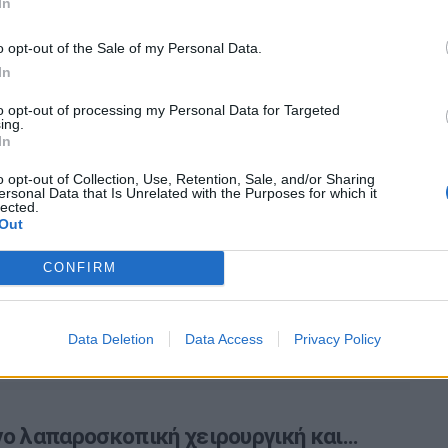
In
κό βάρος;
o opt-out of the Sale of my Personal Data.
δυνο εμφάνισης δισκοκήλης έχουν οι άνθρωποι με
In
βάρος, έναν από τους κύριους παράγοντες πρόκλησης
to opt-out of processing my Personal Data for Targeted
σης του πόνου…
ing.
In
o opt-out of Collection, Use, Retention, Sale, and/or Sharing
ersonal Data that Is Unrelated with the Purposes for which it
lected.
ητών: Ποδοσφαιριστές και
Out
ολίστες οι πιο... ευαίσθητοι
CONFIRM
ισμοί της βουβωνικής χώρας αποτελούν το 2 έως 5%
ητικών τραυματισμών, ενώ η πρώιμη διάγνωση και
Data Deletion
Data Access
Privacy Policy
ο λαπαροσκοπική χειρουργική και...