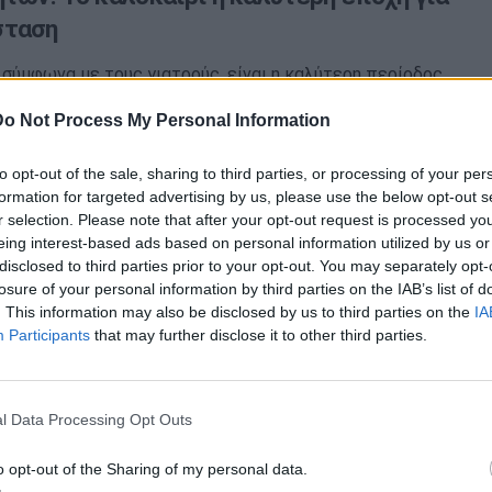
σταση
 σύμφωνα με τους γιατρούς, είναι η καλύτερη περίοδος
ατάσταση της κήλης των αθλητών καθώς οι
Do Not Process My Personal Information
ι…
to opt-out of the sale, sharing to third parties, or processing of your per
formation for targeted advertising by us, please use the below opt-out s
r selection. Please note that after your opt-out request is processed y
χη και για πυελικό πόνο στις γυναίκες;
eing interest-based ads based on personal information utilized by us or
disclosed to third parties prior to your opt-out. You may separately opt-
 μπορεί να είναι η αιτία για τον πόνο που νιώθουν
losure of your personal information by third parties on the IAB’s list of
ναίκες στην πυελική περιοχή, γεγονός που…
. This information may also be disclosed by us to third parties on the
IA
Participants
that may further disclose it to other third parties.
l Data Processing Opt Outs
o opt-out of the Sharing of my personal data.
η: Μπορεί να προκληθεί από το