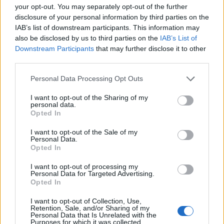
your opt-out. You may separately opt-out of the further
disclosure of your personal information by third parties on the
Προκλιμακτήριος: Πώς θα καταλάβετε
IAB’s list of downstream participants. This information may
also be disclosed by us to third parties on the
IAB’s List of
ότι μπαίνετε στην εμμηνόπαυση
Downstream Participants
that may further disclose it to other
third parties.
Ένα φυσιολογικό στάδιο στη ζωή κάθε γυναίκας είναι
και η κλιμακτήριος.
Personal Data Processing Opt Outs
I want to opt-out of the Sharing of my
personal data.
Opted In
I want to opt-out of the Sale of my
Personal Data.
Opted In
I want to opt-out of processing my
Personal Data for Targeted Advertising.
Εγγραφή στο Newsletter
Opted In
I want to opt-out of Collection, Use,
Σημαντικά νέα για την υγεία στο mail σας καθημερινά
Retention, Sale, and/or Sharing of my
Personal Data that Is Unrelated with the
Purposes for which it was collected.