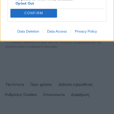
Opted Out
CONFIRM
ΕΓΓΡΑΦΗ
Data Deletion
Data Access
Privacy Policy
Έχω διαβάσει, κατανοώ και αποδέχομαι τους
όρους χρήσης
και τη
δήλωση
εχεμύθειας
του ιστοτόπου της εταιρείας
Δηλώνω υπεύθυνα ότι είμαι άνω των 18 ετών ή ότι βρίσκομαι υπό την
εποπτεία γονέα ή κηδεμόνα ή επιτρόπου
Ταυτότητα
Όροι χρήσης
Δήλωση εχεμύθειας
Ρυθμίσεις Cookies
Επικοινωνία
Διαφήμιση