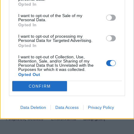
Opted In
I want to opt-out of the Sale of my
Personal Data.
Opted In
ΕΓΓΡΑΦΗ
I want to opt-out of processing my
Personal Data for Targeted Advertising.
Έχω διαβάσει, κατανοώ και αποδέχομαι τους
όρους χρήσης
και τη
δήλωση
Opted In
εχεμύθειας
του ιστοτόπου της εταιρείας
I want to opt-out of Collection, Use,
Δηλώνω υπεύθυνα ότι είμαι άνω των 18 ετών ή ότι βρίσκομαι υπό την
Retention, Sale, and/or Sharing of my
εποπτεία γονέα ή κηδεμόνα ή επιτρόπου
Personal Data that Is Unrelated with the
Purposes for which it was collected.
Opted Out
CONFIRM
Ταυτότητα
Όροι χρήσης
Δήλωση εχεμύθειας
Data Deletion
Data Access
Privacy Policy
Ρυθμίσεις Cookies
Επικοινωνία
Διαφήμιση