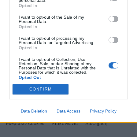
Σημαντικά νέα για την υγεία στο mail σας καθημερινά
personal data.
Opted In
I want to opt-out of the Sale of my
Personal Data.
Opted In
ΕΓΓΡΑΦΗ
I want to opt-out of processing my
Personal Data for Targeted Advertising.
Opted In
Έχω διαβάσει, κατανοώ και αποδέχομαι τους
όρους χρήσης
και τη
δήλωση
εχεμύθειας
του ιστοτόπου της εταιρείας
I want to opt-out of Collection, Use,
Δηλώνω υπεύθυνα ότι είμαι άνω των 18 ετών ή ότι βρίσκομαι υπό την
Retention, Sale, and/or Sharing of my
εποπτεία γονέα ή κηδεμόνα ή επιτρόπου
Personal Data that Is Unrelated with the
Purposes for which it was collected.
Opted Out
CONFIRM
Data Deletion
Data Access
Privacy Policy
Ταυτότητα
Όροι χρήσης
Δήλωση εχεμύθειας
Ρυθμίσεις Cookies
Επικοινωνία
Διαφήμιση