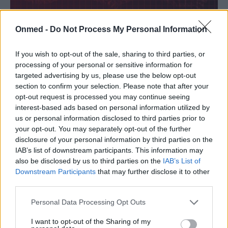
Onmed -
Do Not Process My Personal Information
Τρία ορατά σημάδια κακής κυκλοφορίας
του αίματος
If you wish to opt-out of the sale, sharing to third parties, or
processing of your personal or sensitive information for
Ο οργανισμός σας κάνει καθημερινά το καλύτερο που
targeted advertising by us, please use the below opt-out
μπορεί για να κυκλοφορήσει σωστά και αδιάκοπα
section to confirm your selection. Please note that after your
περίπου 5 λίτρα αίματος, το…
opt-out request is processed you may continue seeing
interest-based ads based on personal information utilized by
us or personal information disclosed to third parties prior to
your opt-out. You may separately opt-out of the further
disclosure of your personal information by third parties on the
IAB’s list of downstream participants. This information may
also be disclosed by us to third parties on the
IAB’s List of
Downstream Participants
that may further disclose it to other
third parties.
Εγγραφή στο Newsletter
Personal Data Processing Opt Outs
I want to opt-out of the Sharing of my