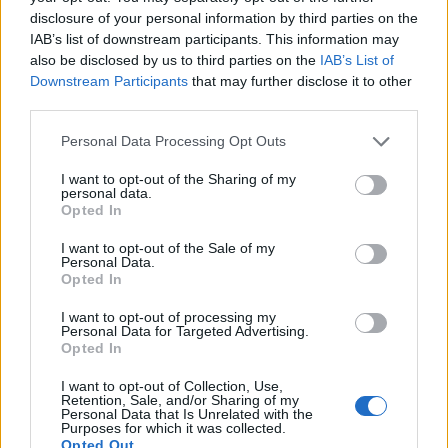
disclosure of your personal information by third parties on the
Λεβάντα: Χρήσεις και οφέλη για την
IAB’s list of downstream participants. This information may
σωματική και ψυχική υγεία (pics)
also be disclosed by us to third parties on the
IAB’s List of
Downstream Participants
that may further disclose it to other
Η λεβάντα είναι βότανο που ξεχωρίζει για τα όμορφα
third parties.
άνθη και τα αρωματικά φύλλα του.
Personal Data Processing Opt Outs
I want to opt-out of the Sharing of my
personal data.
Opted In
I want to opt-out of the Sale of my
Personal Data.
Opted In
I want to opt-out of processing my
Εγγραφή στο Newsletter
Personal Data for Targeted Advertising.
Opted In
Σημαντικά νέα για την υγεία στο mail σας καθημερινά
I want to opt-out of Collection, Use,
Retention, Sale, and/or Sharing of my
Personal Data that Is Unrelated with the
Purposes for which it was collected.
Opted Out