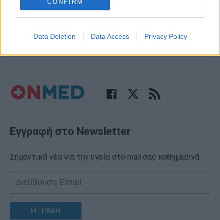
Παρά το γεγονός ότι οι περισσότερες τροφές που
CONFIRM
καταναλώνουμε περιέχουν μικρές ή μεγαλύτερες
ποσότητες αλατιού, δεν είναι καθόλου σπάνιο να…
Data Deletion
Data Access
Privacy Policy
Εγγραφή στο Newsletter
Σημαντικά νέα για την υγεία στο mail σας καθημερινά
ΕΓΓΡΑΦΗ