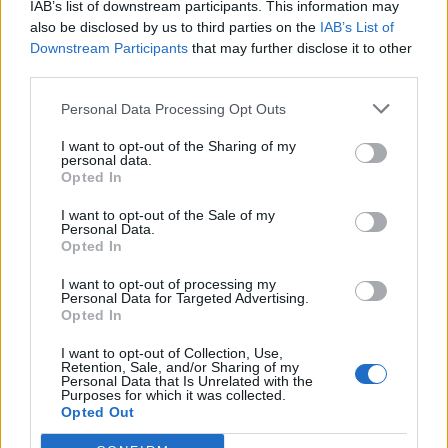
IAB’s list of downstream participants. This information may
also be disclosed by us to third parties on the
IAB’s List of
Oι περισσότερες τροφές που καταναλώνουμε
Downstream Participants
that may further disclose it to other
περιέχουν μικρές ή μεγαλύτερες ποσότητες αλατιού.
third parties.
Personal Data Processing Opt Outs
I want to opt-out of the Sharing of my
personal data.
Opted In
I want to opt-out of the Sale of my
Personal Data.
Opted In
I want to opt-out of processing my
Personal Data for Targeted Advertising.
Opted In
I want to opt-out of Collection, Use,
Retention, Sale, and/or Sharing of my
Λιγούρα για αλάτι: Με ποιες παθήσεις
Personal Data that Is Unrelated with the
Purposes for which it was collected.
συνδέεται
Opted Out