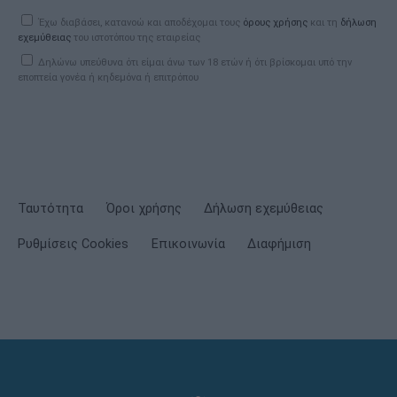
Έχω διαβάσει, κατανοώ και αποδέχομαι τους
όρους χρήσης
και τη
δήλωση
εχεμύθειας
του ιστοτόπου της εταιρείας
Δηλώνω υπεύθυνα ότι είμαι άνω των 18 ετών ή ότι βρίσκομαι υπό την
εποπτεία γονέα ή κηδεμόνα ή επιτρόπου
Ταυτότητα
Όροι χρήσης
Δήλωση εχεμύθειας
Ρυθμίσεις Cookies
Επικοινωνία
Διαφήμιση