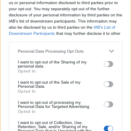
us or personal information disclosed to third parties prior to
your opt-out. You may separately opt-out of the further
disclosure of your personal information by third parties on the
Προσοχή! Δέκα "αθώα" συμπτώματα
IAB’s list of downstream participants. This information may
also be disclosed by us to third parties on the
IAB’s List of
που απειλούν την ζωή σας
Downstream Participants
that may further disclose it to other
third parties.
Ένας "απλός" πονοκέφαλος, μια "μικρή" δυσκολία στην
όραση, ένας "περιστασιακός" βήχας. Συνηθίζουμε να
Personal Data Processing Opt Outs
λέμε ψέμματα ακόμα και στον ίδιο μας…
I want to opt-out of the Sharing of my
personal data.
Opted In
I want to opt-out of the Sale of my
Personal Data.
Opted In
I want to opt-out of processing my
Personal Data for Targeted Advertising.
Opted In
I want to opt-out of Collection, Use,
Retention, Sale, and/or Sharing of my
Personal Data that Is Unrelated with the