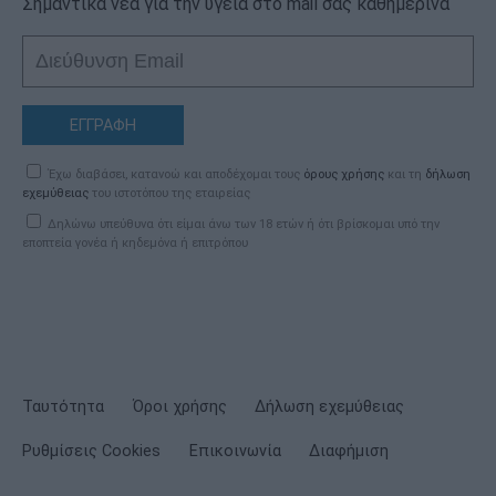
Σημαντικά νέα για την υγεία στο mail σας καθημερινά
ΕΓΓΡΑΦΗ
Έχω διαβάσει, κατανοώ και αποδέχομαι τους
όρους χρήσης
και τη
δήλωση
εχεμύθειας
του ιστοτόπου της εταιρείας
Δηλώνω υπεύθυνα ότι είμαι άνω των 18 ετών ή ότι βρίσκομαι υπό την
εποπτεία γονέα ή κηδεμόνα ή επιτρόπου
Ταυτότητα
Όροι χρήσης
Δήλωση εχεμύθειας
Ρυθμίσεις Cookies
Επικοινωνία
Διαφήμιση