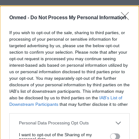
Μπορούμε να αποφύγουμε την
καισαρική τομή τουλάχιστον στο
Onmed -
Do Not Process My Personal Information
πρώτο παιδί;
If you wish to opt-out of the sale, sharing to third parties, or
processing of your personal or sensitive information for
Σήμερα, υπάρχει επιτακτική ανάγκη και στη χώρα μας
targeted advertising by us, please use the below opt-out
να αποφευχθεί η κατάχρηση της καισαρικής τομής,
section to confirm your selection. Please note that after your
ιδιαίτερα στον πρώτο τοκετό. Στην…
opt-out request is processed you may continue seeing
interest-based ads based on personal information utilized by
us or personal information disclosed to third parties prior to
your opt-out. You may separately opt-out of the further
disclosure of your personal information by third parties on the
IAB’s list of downstream participants. This information may
also be disclosed by us to third parties on the
IAB’s List of
Downstream Participants
that may further disclose it to other
third parties.
Εγγραφή στο Newsletter
Personal Data Processing Opt Outs
I want to opt-out of the Sharing of my
Σημαντικά νέα για την υγεία στο mail σας καθημερινά
personal data.