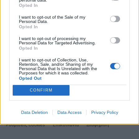
Opted In
I want to opt-out of the Sale of my
Personal Data.
Opted In
ΕΓΓΡΑΦΗ
I want to opt-out of processing my
Personal Data for Targeted Advertising.
Έχω διαβάσει, κατανοώ και αποδέχομαι τους
όρους χρήσης
και τη
δήλωση
Opted In
εχεμύθειας
του ιστοτόπου της εταιρείας
I want to opt-out of Collection, Use,
Δηλώνω υπεύθυνα ότι είμαι άνω των 18 ετών ή ότι βρίσκομαι υπό την
Retention, Sale, and/or Sharing of my
εποπτεία γονέα ή κηδεμόνα ή επιτρόπου
Personal Data that Is Unrelated with the
Purposes for which it was collected.
Opted Out
CONFIRM
Data Deletion
Data Access
Privacy Policy
Ταυτότητα
Όροι χρήσης
Δήλωση εχεμύθειας
Ρυθμίσεις Cookies
Επικοινωνία
Διαφήμιση