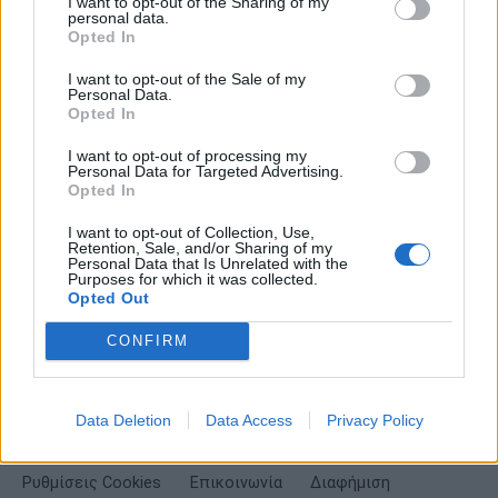
I want to opt-out of the Sharing of my
personal data.
Σημαντικά νέα για την υγεία στο mail σας καθημερινά
Opted In
I want to opt-out of the Sale of my
Personal Data.
Opted In
I want to opt-out of processing my
ΕΓΓΡΑΦΗ
Personal Data for Targeted Advertising.
Opted In
Έχω διαβάσει, κατανοώ και αποδέχομαι τους
όρους χρήσης
και τη
δήλωση
εχεμύθειας
του ιστοτόπου της εταιρείας
I want to opt-out of Collection, Use,
Retention, Sale, and/or Sharing of my
Δηλώνω υπεύθυνα ότι είμαι άνω των 18 ετών ή ότι βρίσκομαι υπό την
Personal Data that Is Unrelated with the
εποπτεία γονέα ή κηδεμόνα ή επιτρόπου
Purposes for which it was collected.
Opted Out
CONFIRM
Data Deletion
Data Access
Privacy Policy
Ταυτότητα
Όροι χρήσης
Δήλωση εχεμύθειας
Ρυθμίσεις Cookies
Επικοινωνία
Διαφήμιση