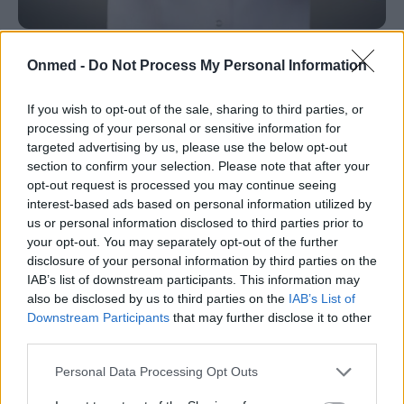
Απρόβλεπτοι οι κίνδυνοι από τη «χολή»
Onmed -
Do Not Process My Personal Information
αν δεν ερμηνευθούν σωστά τα σημάδια
της
If you wish to opt-out of the sale, sharing to third parties, or
processing of your personal or sensitive information for
Η χοληδόχος κύστη αποτελεί ένα «ρυθμιστικό» όργανο
targeted advertising by us, please use the below opt-out
section to confirm your selection. Please note that after your
για την πέψη και μία δεξαμενή των χολικών αλάτων.
opt-out request is processed you may continue seeing
Δεν αποτελεί ζωτικό όργανο,…
interest-based ads based on personal information utilized by
us or personal information disclosed to third parties prior to
your opt-out. You may separately opt-out of the further
disclosure of your personal information by third parties on the
IAB’s list of downstream participants. This information may
also be disclosed by us to third parties on the
IAB’s List of
Downstream Participants
that may further disclose it to other
third parties.
Personal Data Processing Opt Outs
Εγγραφή στο Newsletter