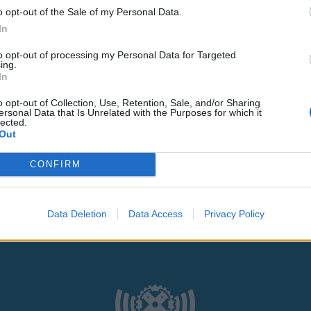
θημερινά
o opt-out of the Sale of my Personal Data.
In
to opt-out of processing my Personal Data for Targeted
ing.
In
o opt-out of Collection, Use, Retention, Sale, and/or Sharing
ς
και τη
δήλωση εχεμύθειας
του ιστοτόπου της
ersonal Data that Is Unrelated with the Purposes for which it
lected.
Out
αι υπό την εποπτεία γονέα ή κηδεμόνα ή επιτρόπου
CONFIRM
Data Deletion
Data Access
Privacy Policy