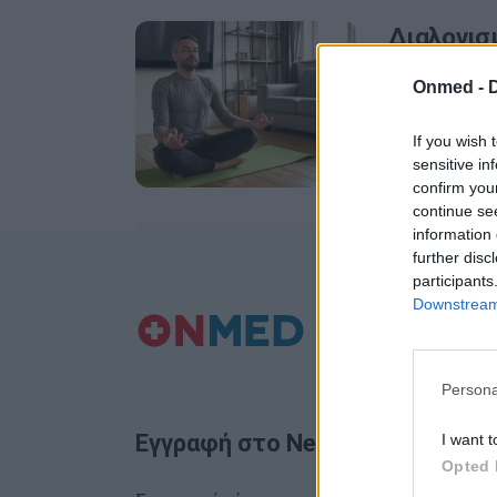
Διαλογισ
σωματική
Onmed -
Μπορούν οι α
If you wish 
αποτελέσουν 
sensitive in
σωματικές α
confirm you
continue se
information 
further disc
participants
Downstream 
Persona
Εγγραφή στο Newsletter
I want t
Opted 