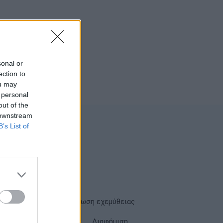
sonal or
ection to
ou may
 personal
out of the
 downstream
B’s List of
Όροι χρήσης
Δήλωση εχεμύθειας
Cookies
Επικοινωνία
Διαφήμιση