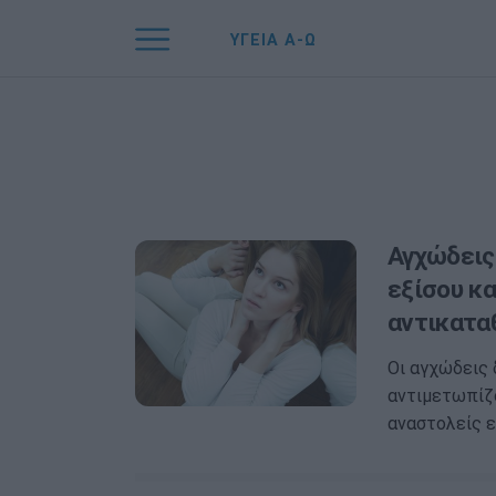
ΥΓΕΙΑ Α-Ω
Αγχώδεις
εξίσου κ
αντικατα
Οι αγχώδεις
αντιμετωπίζο
αναστολείς ε