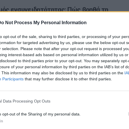
μός ενσυνειδητότητας: Πώς βοηθά τη
 και ψυχική υγεία
Do Not Process My Personal Information
σκήσεις ενσυνειδητότητας (mindfulness meditation) να
to opt-out of the sale, sharing to third parties, or processing of your per
φάρμακο τόσο για τις ψυχικές όσο και για τις
formation for targeted advertising by us, please use the below opt-out s
σθένειες;
r selection. Please note that after your opt-out request is processed y
eing interest-based ads based on personal information utilized by us or
disclosed to third parties prior to your opt-out. You may separately opt-
losure of your personal information by third parties on the IAB’s list of
. This information may also be disclosed by us to third parties on the
IA
Participants
that may further disclose it to other third parties.
l Data Processing Opt Outs
o opt-out of the Sharing of my personal data.
Ταυτότητα
In
Ρυθμίσεις 