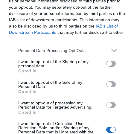
us or personal information disclosed to third parties prior to
your opt-out. You may separately opt-out of the further
disclosure of your personal information by third parties on the
Κοινωνική απομόνωση: Πώς συνδέεται
IAB’s list of downstream participants. This information may
με τον κίνδυνο άνοιας
also be disclosed by us to third parties on the
IAB’s List of
Downstream Participants
that may further disclose it to other
Η συμβίωση, το να αισθάνεται κάποιος ότι αποτελεί
third parties.
μέλος μιας ομάδας και το να μη νιώθει μόνος,
Personal Data Processing Opt Outs
συνδέονται με επιβράδυνση…
I want to opt-out of the Sharing of my
personal data.
Opted In
I want to opt-out of the Sale of my
Personal Data.
Opted In
I want to opt-out of processing my
Personal Data for Targeted Advertising.
Opted In
Εγγραφή στο Newsletter
I want to opt-out of Collection, Use,
Retention, Sale, and/or Sharing of my
Σημαντικά νέα για την υγεία στο mail σας καθημερινά
Personal Data that Is Unrelated with the