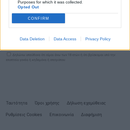
Purposes for which it was collected.
Opted Out
CONFIRM
ΕΓΓΡΑΦΗ
Data Deletion
Data Access
Privacy Policy
Έχω διαβάσει, κατανοώ και αποδέχομαι τους
όρους χρήσης
και τη
δήλωση
εχεμύθειας
του ιστοτόπου της εταιρείας
Δηλώνω υπεύθυνα ότι είμαι άνω των 18 ετών ή ότι βρίσκομαι υπό την
εποπτεία γονέα ή κηδεμόνα ή επιτρόπου
Ταυτότητα
Όροι χρήσης
Δήλωση εχεμύθειας
Ρυθμίσεις Cookies
Επικοινωνία
Διαφήμιση