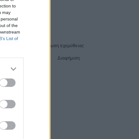
ection to
ou may
 personal
out of the
 downstream
B’s List of
Όροι χρήσης
Δήλωση εχεμύθειας
Cookies
Επικοινωνία
Διαφήμιση