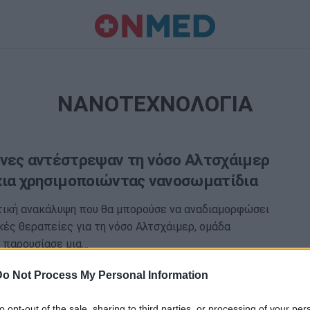
ΝΑΝΟΤΕΧΝΟΛΟΓΙΑ
νες αντέστρεψαν τη νόσο Αλτσχάιμερ
κια χρησιμοποιώντας νανοσωματίδια
τική ανακάλυψη που θα μπορούσε να αναδιαμορφώσει
κές θεραπείες για τη νόσο Αλτσχάιμερ, ομάδα
 παρουσίασε μια…
Do Not Process My Personal Information
to opt-out of the sale, sharing to third parties, or processing of your per