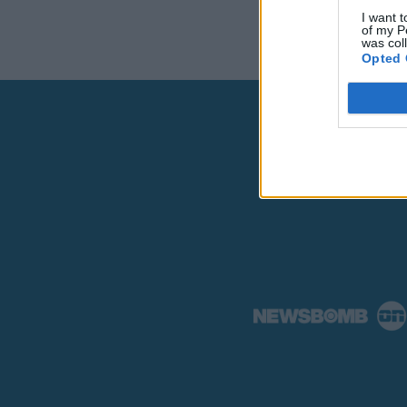
I want t
of my P
was col
Opted 