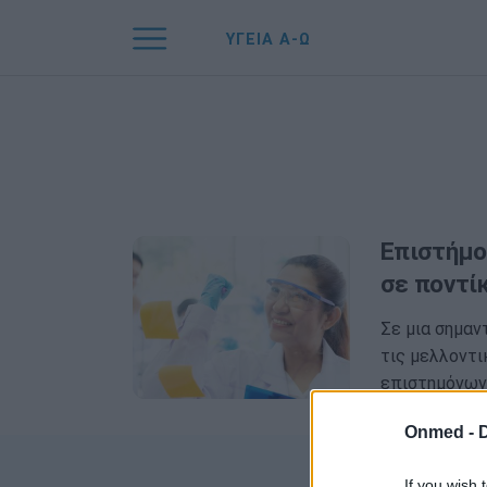
ΥΓΕΙΑ Α-Ω
Επιστήμο
σε ποντί
Σε μια σημαν
τις μελλοντι
επιστημόνων
Onmed -
If you wish 