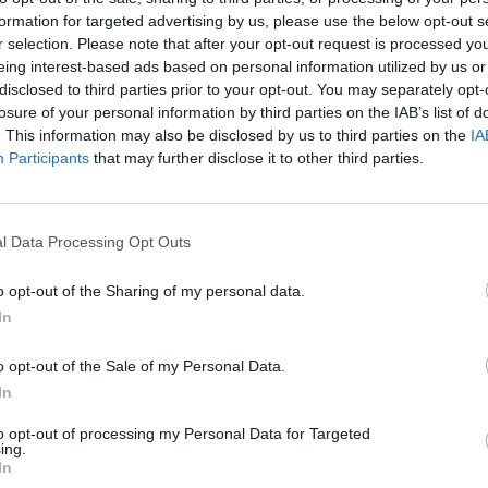
formation for targeted advertising by us, please use the below opt-out s
r selection. Please note that after your opt-out request is processed y
eing interest-based ads based on personal information utilized by us or
disclosed to third parties prior to your opt-out. You may separately opt-
losure of your personal information by third parties on the IAB’s list of
. This information may also be disclosed by us to third parties on the
IA
Participants
that may further disclose it to other third parties.
Ταυτότητα
Ρυθμίσεις 
θημερινά
l Data Processing Opt Outs
o opt-out of the Sharing of my personal data.
In
o opt-out of the Sale of my Personal Data.
ς
και τη
δήλωση εχεμύθειας
του ιστοτόπου της
In
αι υπό την εποπτεία γονέα ή κηδεμόνα ή επιτρόπου
to opt-out of processing my Personal Data for Targeted
ing.
In