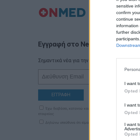
sensitive in
confirm you
continue se
information 
further disc
participants
Εγγραφή στο Newsletter
Downstream 
Σημαντικά νέα για την υγεία στο mail σας κα
Persona
I want t
Opted 
ΕΓΓΡΑΦΗ
I want t
Έχω διαβάσει, κατανοώ και αποδέχομαι τους
όρους χρήση
Opted 
εταιρείας
Δηλώνω υπεύθυνα ότι είμαι άνω των 18 ετών ή ότι βρίσκομ
I want 
Advertis
Opted 