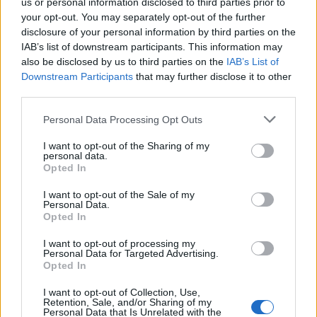
us or personal information disclosed to third parties prior to
Διατροφή & αδυνάτισμα: Οι τροφές που
your opt-out. You may separately opt-out of the further
disclosure of your personal information by third parties on the
μετατρέπουν το «κακό» σε «καλό»
IAB’s list of downstream participants. This information may
λίπος
also be disclosed by us to third parties on the
IAB’s List of
Downstream Participants
that may further disclose it to other
Μια νέα ιαπωνική έρευνα που εκπονήθηκε από
third parties.
ερευνητές στο Πανεπιστήμιο του Κιότο δείχνει ότι μια
Personal Data Processing Opt Outs
συγκεκριμένη κατηγορία τροφών βοηθά ώστε…
I want to opt-out of the Sharing of my
personal data.
Opted In
I want to opt-out of the Sale of my
Personal Data.
Opted In
I want to opt-out of processing my
Personal Data for Targeted Advertising.
Opted In
Εγγραφή στο Newsletter
I want to opt-out of Collection, Use,
Retention, Sale, and/or Sharing of my
Σημαντικά νέα για την υγεία στο mail σας καθημερινά
Personal Data that Is Unrelated with the