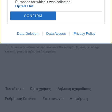
Purposes for which it was collected.
Opted Out
CONFIRM
ΕΓΓΡΑΦΗ
Data Deletion
Data Access
Privacy Policy
Έχω διαβάσει, κατανοώ και αποδέχομαι τους
όρους χρήσης
και τη
δήλωση
εχεμύθειας
του ιστοτόπου της εταιρείας
Δηλώνω υπεύθυνα ότι είμαι άνω των 18 ετών ή ότι βρίσκομαι υπό την
εποπτεία γονέα ή κηδεμόνα ή επιτρόπου
Ταυτότητα
Όροι χρήσης
Δήλωση εχεμύθειας
Ρυθμίσεις Cookies
Επικοινωνία
Διαφήμιση