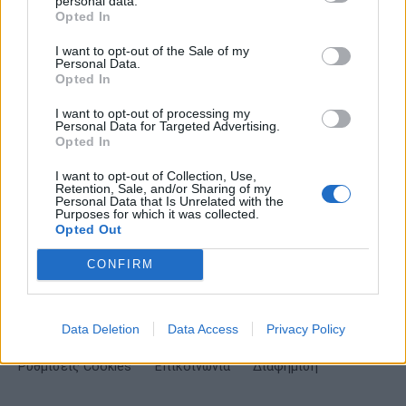
Σημαντικά νέα για την υγεία στο mail σας καθημερινά
personal data.
Opted In
I want to opt-out of the Sale of my
Personal Data.
Opted In
ΕΓΓΡΑΦΗ
I want to opt-out of processing my
Personal Data for Targeted Advertising.
Opted In
Έχω διαβάσει, κατανοώ και αποδέχομαι τους
όρους χρήσης
και τη
δήλωση
εχεμύθειας
του ιστοτόπου της εταιρείας
I want to opt-out of Collection, Use,
Δηλώνω υπεύθυνα ότι είμαι άνω των 18 ετών ή ότι βρίσκομαι υπό την
Retention, Sale, and/or Sharing of my
εποπτεία γονέα ή κηδεμόνα ή επιτρόπου
Personal Data that Is Unrelated with the
Purposes for which it was collected.
Opted Out
CONFIRM
Data Deletion
Data Access
Privacy Policy
Ταυτότητα
Όροι χρήσης
Δήλωση εχεμύθειας
Ρυθμίσεις Cookies
Επικοινωνία
Διαφήμιση