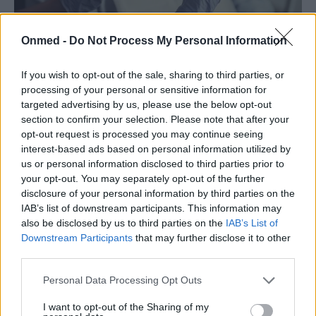
Onmed -
Do Not Process My Personal Information
Οδοντιατρικά προβλήματα: Φταίνε τα
γονίδια ή οι συνήθειές μας;
If you wish to opt-out of the sale, sharing to third parties, or
processing of your personal or sensitive information for
Η φθορά των δοντιών είναι η πιο συνηθισμένη χρόνια
targeted advertising by us, please use the below opt-out
«ασθένεια» παγκοσμίως και, δυστυχώς, ο έλεγχος που
section to confirm your selection. Please note that after your
μπορούμε να ασκήσουμε σε…
opt-out request is processed you may continue seeing
interest-based ads based on personal information utilized by
us or personal information disclosed to third parties prior to
your opt-out. You may separately opt-out of the further
disclosure of your personal information by third parties on the
IAB’s list of downstream participants. This information may
also be disclosed by us to third parties on the
IAB’s List of
Downstream Participants
that may further disclose it to other
third parties.
Εγγραφή στο Newsletter
Personal Data Processing Opt Outs
I want to opt-out of the Sharing of my