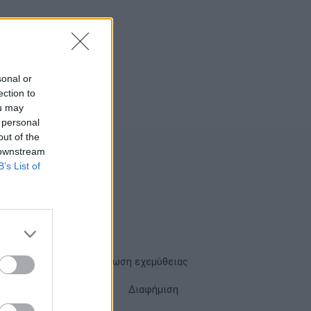
sonal or
ection to
ou may
 personal
out of the
 downstream
B’s List of
Όροι χρήσης
Δήλωση εχεμύθειας
Cookies
Επικοινωνία
Διαφήμιση