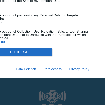
o opt-out of the Sale of my Personal Data.
In
to opt-out of processing my Personal Data for Targeted
ing.
In
ς
και τη
δήλωση εχεμύθειας
του ιστοτόπου της
o opt-out of Collection, Use, Retention, Sale, and/or Sharing
ersonal Data that Is Unrelated with the Purposes for which it
lected.
αι υπό την εποπτεία γονέα ή κηδεμόνα ή επιτρόπου
Out
CONFIRM
Data Deletion
Data Access
Privacy Policy