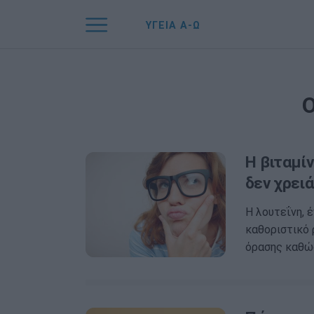
ΥΓΕΙΑ Α-Ω
Η βιταμίν
δεν χρει
Η λουτεΐνη, 
καθοριστικό 
όρασης καθ