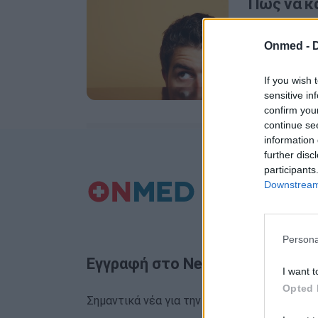
Πώς να κά
ξεκουράσ
Onmed -
Στον σημεριν
μας, η καταπ
If you wish 
sensitive in
confirm you
continue se
information 
further disc
participants
Downstream 
Persona
Εγγραφή στο Newsletter
I want t
Opted 
Σημαντικά νέα για την υγεία στο mail σας κα