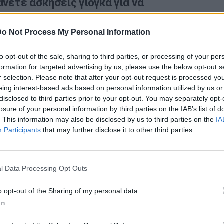
νετε ασκήσεις γιόγκα για να
ετε τα μάτια σας
Do Not Process My Personal Information
ό κόσμο με τόσες οθόνες γύρω μας και στη δουλειά
όνηση των ματιών έχει γίνει ένα κοινό…
to opt-out of the sale, sharing to third parties, or processing of your per
formation for targeted advertising by us, please use the below opt-out s
r selection. Please note that after your opt-out request is processed y
eing interest-based ads based on personal information utilized by us or
disclosed to third parties prior to your opt-out. You may separately opt-
losure of your personal information by third parties on the IAB’s list of
. This information may also be disclosed by us to third parties on the
IA
Participants
that may further disclose it to other third parties.
l Data Processing Opt Outs
Ταυτότητα
o opt-out of the Sharing of my personal data.
In
Ρυθμίσεις 
θημερινά