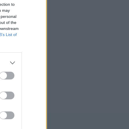
ection to
ou may
 personal
out of the
 downstream
B’s List of