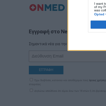
I want t
of my P
was col
Opted 
Εγγραφή στο Newsletter
Σημαντικά νέα για την υγεία στο mail σας κα
ΕΓΓΡΑΦΗ
Έχω διαβάσει, κατανοώ και αποδέχομαι τους
όρους χρήση
εταιρείας
Δηλώνω υπεύθυνα ότι είμαι άνω των 18 ετών ή ότι βρίσκομ