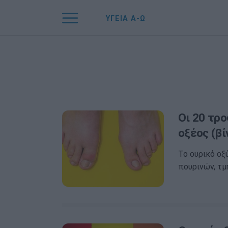
ΥΓΕΙΑ Α-Ω
Οι 20 τρ
οξέος (βί
Το ουρικό οξ
πουρινών, τ