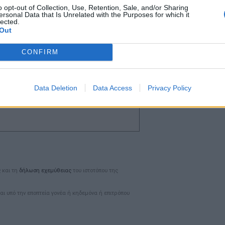
o opt-out of Collection, Use, Retention, Sale, and/or Sharing
ersonal Data that Is Unrelated with the Purposes for which it
lected.
Out
CONFIRM
Ταυτότητα
Data Deletion
Data Access
Privacy Policy
Ρυθμίσεις 
θημερινά
ς
και τη
δήλωση εχεμύθειας
του ιστοτόπου της
αι υπό την εποπτεία γονέα ή κηδεμόνα ή επιτρόπου