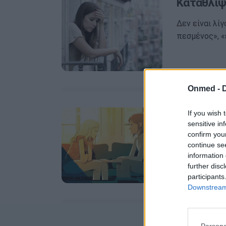
Κατάθλιψ
Δεν είναι λί
πεσμένος», «
Onmed -
Παγκόσμι
If you wish 
sensitive in
μιλήσουμ
confirm you
continue se
Σύμφωνα με τ
information 
Υγείας, τα π
further disc
κατά περισσ
participants
Downstream 