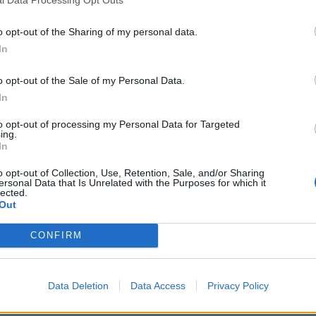
l Data Processing Opt Outs
o opt-out of the Sharing of my personal data.
In
o opt-out of the Sale of my Personal Data.
In
Ταυτότητα
to opt-out of processing my Personal Data for Targeted
ing.
Ρυθμίσεις 
θημερινά
In
o opt-out of Collection, Use, Retention, Sale, and/or Sharing
ersonal Data that Is Unrelated with the Purposes for which it
lected.
Out
CONFIRM
ς
και τη
δήλωση εχεμύθειας
του ιστοτόπου της
αι υπό την εποπτεία γονέα ή κηδεμόνα ή επιτρόπου
Data Deletion
Data Access
Privacy Policy