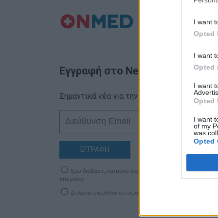
Persona
I want t
Opted 
I want t
Opted 
Εγγραφή στο Newsletter
I want 
Advertis
Σημαντικά νέα για την υγεία στο mail σας κα
Opted 
I want t
of my P
was col
Opted 
ΕΓΓΡΑΦΗ
Έχω διαβάσει, κατανοώ και αποδέχομαι τους
όρους χρήση
εταιρείας
Δηλώνω υπεύθυνα ότι είμαι άνω των 18 ετών ή ότι βρίσκομ