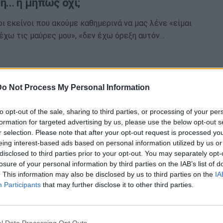
η… ή μήπως όχι;
γοι εκείνοι που ακούμε καθημερινά να μας λένε «είμαι
έχω τις μαύρες μου», «δεν έχω όρεξη αυτόν…
Do Not Process My Personal Information
α Ημέρα Υγείας 2017 - «Κατάθλιψη: Ας
to opt-out of the sale, sharing to third parties, or processing of your per
formation for targeted advertising by us, please use the below opt-out s
ε»
r selection. Please note that after your opt-out request is processed y
eing interest-based ads based on personal information utilized by us or
α τελευταία στοιχεία του Παγκόσμιου Οργανισμού
disclosed to third parties prior to your opt-out. You may separately opt-
εριστατικά κατάθλιψης διεθνώς παρουσιάζουν αύξηση
losure of your personal information by third parties on the IAB’s list of
ότερο από 18% από…
. This information may also be disclosed by us to third parties on the
IA
Participants
that may further disclose it to other third parties.