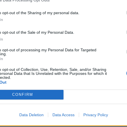
l Data Processing Opt Outs
o opt-out of the Sharing of my personal data.
In
o opt-out of the Sale of my Personal Data.
In
Ταυτότητα
to opt-out of processing my Personal Data for Targeted
ing.
Ρυθμίσεις 
θημερινά
In
o opt-out of Collection, Use, Retention, Sale, and/or Sharing
ersonal Data that Is Unrelated with the Purposes for which it
lected.
Out
CONFIRM
ς
και τη
δήλωση εχεμύθειας
του ιστοτόπου της
αι υπό την εποπτεία γονέα ή κηδεμόνα ή επιτρόπου
Data Deletion
Data Access
Privacy Policy