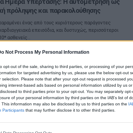
α Ημέρα Υπέρτασης: Η αυτομέτρηση ως
κή πρόληψης και παρακολούθησης
παραμένει ένας από τους κυριότερους παράγοντες
 καρδιαγγειακά επεισόδια, και δυστυχώς, περισσότεροι
10* ασθενείς…
Do Not Process My Personal Information
 Τα επικίνδυνα όρια και η σχέση με την
to opt-out of the sale, sharing to third parties, or processing of your per
formation for targeted advertising by us, please use the below opt-out s
 ανεπάρκεια
r selection. Please note that after your opt-out request is processed y
eing interest-based ads based on personal information utilized by us or
υση, ενημέρωση και ευαισθητοποίηση πολιτών, γιατρών
disclosed to third parties prior to your opt-out. You may separately opt-
υγείας, συνεχίζει να «επενδύει» η Ελληνική
losure of your personal information by third parties on the IAB’s list of
 Εταιρία (ΕΚΕ), υποστηρίζοντας ότι…
. This information may also be disclosed by us to third parties on the
IA
Participants
that may further disclose it to other third parties.