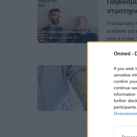
Παγκόσμι
στρατηγι
Η υπέρταση 
κινδύνου για
από 4 στους 
Onmed -
Υπέρταση:
If you wish 
sensitive in
καρδιακή
confirm you
continue se
Στην εκπαίδε
information 
και παρόχων 
further disc
Καρδιολογική
participants
Downstream 