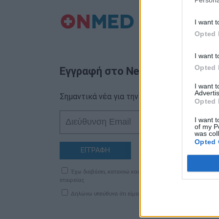
Persona
I want t
Opted 
I want t
Opted 
Εγγραφή στο Newsletter
I want 
Advertis
Σημαντικά νέα για την υγεία στο mail σας κα
Opted 
I want t
of my P
was col
Opted 
ΕΓΓΡΑΦΗ
Έχω διαβάσει, κατανοώ και αποδέχομαι τους
όρους χρήση
εταιρείας
Δηλώνω υπεύθυνα ότι είμαι άνω των 18 ετών ή ότι βρίσκομ