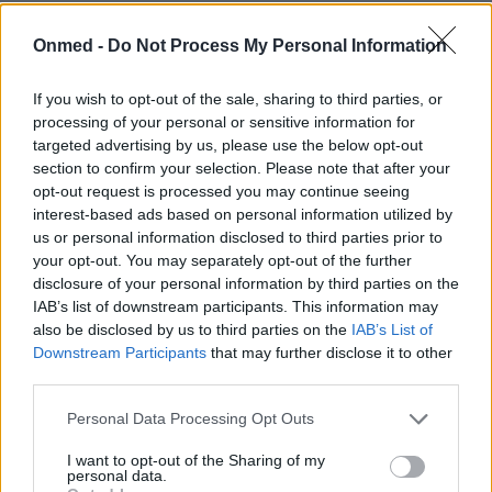
Οι 20 πιο παράλογες φοβίες σε ένα
Onmed -
Do Not Process My Personal Information
μόνο βίντεο!
If you wish to opt-out of the sale, sharing to third parties, or
Σύμφωνα με το Εθνικό Ινστιτούτο Ψυχικής Υγείας,
processing of your personal or sensitive information for
πάνω από 10 εκατομμύρια ενήλικες στις ΗΠΑ
targeted advertising by us, please use the below opt-out
αντιμετωπίζουν κάποιου είδους φοβία. Μερικές από…
section to confirm your selection. Please note that after your
opt-out request is processed you may continue seeing
interest-based ads based on personal information utilized by
us or personal information disclosed to third parties prior to
your opt-out. You may separately opt-out of the further
disclosure of your personal information by third parties on the
IAB’s list of downstream participants. This information may
also be disclosed by us to third parties on the
IAB’s List of
Downstream Participants
that may further disclose it to other
third parties.
Εγγραφή στο Newsletter
Personal Data Processing Opt Outs
Σημαντικά νέα για την υγεία στο mail σας καθημερινά
I want to opt-out of the Sharing of my
personal data.