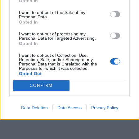
Opted In
I want to opt-out of the Sale of my
Personal Data.
Opted In
ΕΓΓΡΑΦΗ
I want to opt-out of processing my
Personal Data for Targeted Advertising.
Έχω διαβάσει, κατανοώ και αποδέχομαι τους
όρους χρήσης
και τη
δήλωση
Opted In
εχεμύθειας
του ιστοτόπου της εταιρείας
Δηλώνω υπεύθυνα ότι είμαι άνω των 18 ετών ή ότι βρίσκομαι υπό την
I want to opt-out of Collection, Use,
εποπτεία γονέα ή κηδεμόνα ή επιτρόπου
Retention, Sale, and/or Sharing of my
Personal Data that Is Unrelated with the
Purposes for which it was collected.
Opted Out
CONFIRM
Ταυτότητα
Όροι χρήσης
Δήλωση εχεμύθειας
Data Deletion
Data Access
Privacy Policy
Ρυθμίσεις Cookies
Επικοινωνία
Διαφήμιση