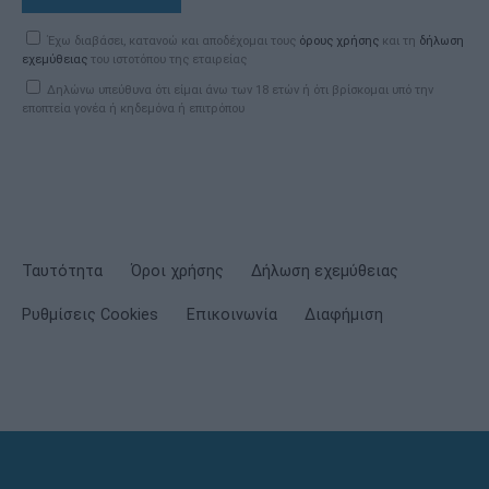
Έχω διαβάσει, κατανοώ και αποδέχομαι τους
όρους χρήσης
και τη
δήλωση
εχεμύθειας
του ιστοτόπου της εταιρείας
Δηλώνω υπεύθυνα ότι είμαι άνω των 18 ετών ή ότι βρίσκομαι υπό την
εποπτεία γονέα ή κηδεμόνα ή επιτρόπου
Ταυτότητα
Όροι χρήσης
Δήλωση εχεμύθειας
Ρυθμίσεις Cookies
Επικοινωνία
Διαφήμιση