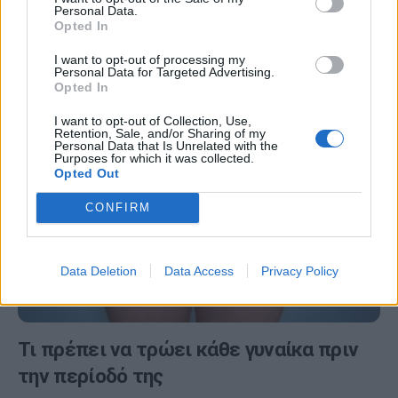
Personal Data.
Η νευρικότητα, οι λιγούρες, ο πονοκέφαλος και τα
Opted In
χαμηλά επίπεδα ενέργειας είναι γνωστοί προάγγελοι
I want to opt-out of processing my
της περιόδου. Αρκετές γυναίκες αντιμετωπίζουν τα…
Personal Data for Targeted Advertising.
Opted In
I want to opt-out of Collection, Use,
Retention, Sale, and/or Sharing of my
Personal Data that Is Unrelated with the
Purposes for which it was collected.
Opted Out
CONFIRM
Data Deletion
Data Access
Privacy Policy
Τι πρέπει να τρώει κάθε γυναίκα πριν
την περίοδό της