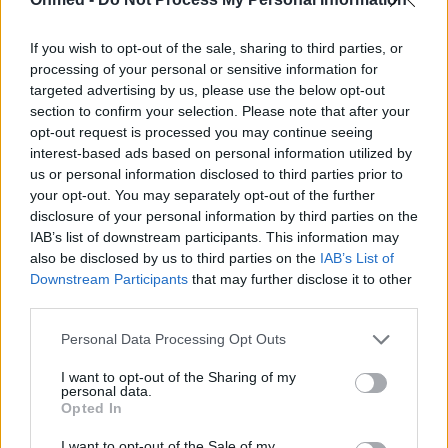
στάδιο του κύκλου της
If you wish to opt-out of the sale, sharing to third parties, or
Οι διατροφικές ανάγκες μιας γυναίκας καθορίζονται σε
processing of your personal or sensitive information for
σημαντικό βαθμό από το στάδιο του κύκλου στο οποίο
targeted advertising by us, please use the below opt-out
βρίσκεται, αφού σε κάθε…
section to confirm your selection. Please note that after your
opt-out request is processed you may continue seeing
interest-based ads based on personal information utilized by
us or personal information disclosed to third parties prior to
your opt-out. You may separately opt-out of the further
disclosure of your personal information by third parties on the
IAB’s list of downstream participants. This information may
also be disclosed by us to third parties on the
IAB’s List of
Downstream Participants
that may further disclose it to other
third parties.
Personal Data Processing Opt Outs
I want to opt-out of the Sharing of my
personal data.
Opted In
Οι ιδανικές τροφές πριν την περίοδο
I want to opt-out of the Sale of my