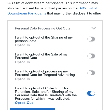
IAB’s list of downstream participants. This information may
4 εντελώς φυσικοί τρόποι να
also be disclosed by us to third parties on the
IAB’s List of
μακρύνουν τα μαλλιά σου πιο γρήγορα!
Downstream Participants
that may further disclose it to other
third parties.
Εντελώς φυσικά και ανέξοδα!
Personal Data Processing Opt Outs
I want to opt-out of the Sharing of my
personal data.
Opted In
I want to opt-out of the Sale of my
Personal Data.
Opted In
I want to opt-out of processing my
Personal Data for Targeted Advertising.
Opted In
I want to opt-out of Collection, Use,
Retention, Sale, and/or Sharing of my
Personal Data that Is Unrelated with the
Purposes for which it was collected.
Λίγα και λεπτά μαλλιά; Tips για να
Opted Out