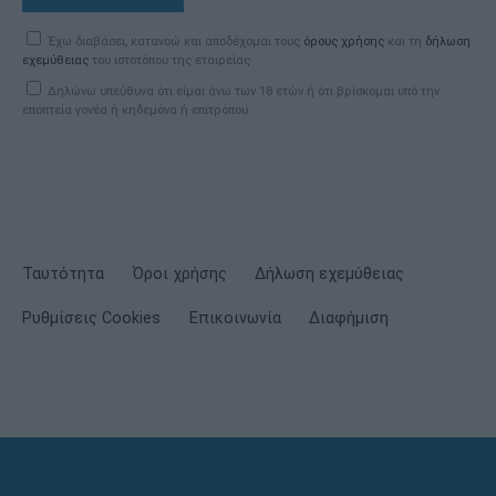
Έχω διαβάσει, κατανοώ και αποδέχομαι τους
όρους χρήσης
και τη
δήλωση
εχεμύθειας
του ιστοτόπου της εταιρείας
Δηλώνω υπεύθυνα ότι είμαι άνω των 18 ετών ή ότι βρίσκομαι υπό την
εποπτεία γονέα ή κηδεμόνα ή επιτρόπου
Ταυτότητα
Όροι χρήσης
Δήλωση εχεμύθειας
Ρυθμίσεις Cookies
Επικοινωνία
Διαφήμιση