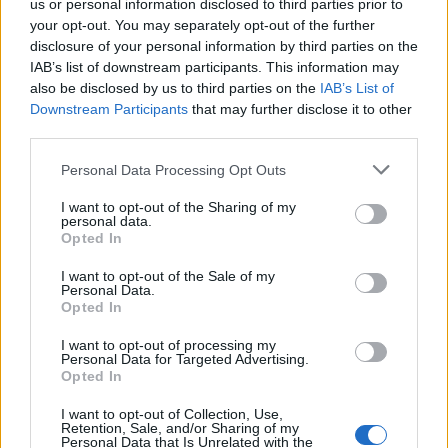
us or personal information disclosed to third parties prior to
your opt-out. You may separately opt-out of the further
disclosure of your personal information by third parties on the
Πρησμένα δάχτυλα χεριών: 10 πιθανές
IAB’s list of downstream participants. This information may
αιτίες & πότε να ανησυχήσετε (pics)
also be disclosed by us to third parties on the
IAB’s List of
Downstream Participants
that may further disclose it to other
Το πρήξιμο των δαχτύλων των χεριών συνήθως δεν
third parties.
εμπνέει ανησυχία, κάποιες φορές όμως χρήζει
Personal Data Processing Opt Outs
περαιτέρω διερεύνησης.
I want to opt-out of the Sharing of my
personal data.
Opted In
I want to opt-out of the Sale of my
Personal Data.
Opted In
I want to opt-out of processing my
Personal Data for Targeted Advertising.
Opted In
Εγγραφή στο Newsletter
I want to opt-out of Collection, Use,
Retention, Sale, and/or Sharing of my
Σημαντικά νέα για την υγεία στο mail σας καθημερινά
Personal Data that Is Unrelated with the