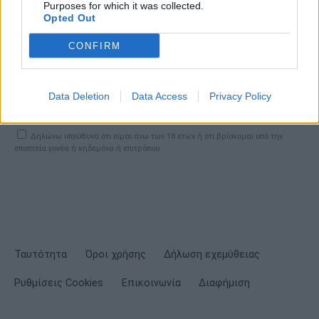
Purposes for which it was collected.
Opted Out
CONFIRM
ΕΓΓΡΑΦΗ
Data Deletion
Data Access
Privacy Policy
Έχω διαβάσει, κατανοώ και αποδέχομαι τους
όρους χρήσης
και τη
δήλωση
εχεμύθειας
του ιστοτόπου της εταιρείας
Δηλώνω υπεύθυνα ότι είμαι άνω των 18 ετών ή ότι βρίσκομαι υπό την
εποπτεία γονέα ή κηδεμόνα ή επιτρόπου
Ταυτότητα
Όροι χρήσης
Δήλωση εχεμύθειας
Ρυθμίσεις Cookies
Επικοινωνία
Διαφήμιση