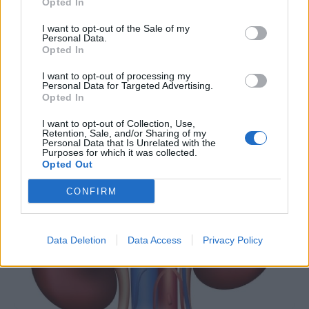
Opted In
Πυελονεφρίτιδα: Πού οφείλεται, με
ποια συμπτώματα εκδηλώνεται
I want to opt-out of the Sale of my
Personal Data.
Opted In
Οι περισσότερες λοιμώξεις του ουροποιητικού
συστήματος περιορίζονται μόνο στην ουρήθρα και στην
I want to opt-out of processing my
Personal Data for Targeted Advertising.
ουροδόχο κύστη (κατώτερο ουροποιητικό). Υπάρχουν,
Opted In
όμως, περιπτώσεις όπου…
I want to opt-out of Collection, Use,
Retention, Sale, and/or Sharing of my
Personal Data that Is Unrelated with the
Purposes for which it was collected.
Opted Out
CONFIRM
Data Deletion
Data Access
Privacy Policy