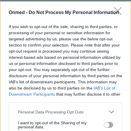
Οξεία πυελονεφρίτιδα: 7 συμπτώματα
Onmed -
Do Not Process My Personal Information
που δεν πρέπει να αγνοήσετε (εικόνες)
If you wish to opt-out of the sale, sharing to third parties, or
Η λοίμωξη του ουροποιητικού συστήματος, που
processing of your personal or sensitive information for
επεκτείνεται στους νεφρούς ονομάζεται οξεία
targeted advertising by us, please use the below opt-out
πυελονεφρίτιδα.
section to confirm your selection. Please note that after your
opt-out request is processed you may continue seeing
interest-based ads based on personal information utilized by
us or personal information disclosed to third parties prior to
your opt-out. You may separately opt-out of the further
disclosure of your personal information by third parties on the
IAB’s list of downstream participants. This information may
also be disclosed by us to third parties on the
IAB’s List of
Downstream Participants
that may further disclose it to other
third parties.
Personal Data Processing Opt Outs
I want to opt-out of the Sharing of my
personal data.