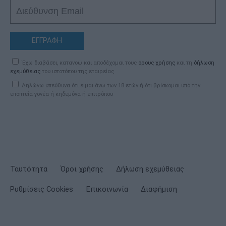
ΕΓΓΡΑΦΗ
Έχω διαβάσει, κατανοώ και αποδέχομαι τους
όρους χρήσης
και τη
δήλωση
εχεμύθειας
του ιστοτόπου της εταιρείας
Δηλώνω υπεύθυνα ότι είμαι άνω των 18 ετών ή ότι βρίσκομαι υπό την
εποπτεία γονέα ή κηδεμόνα ή επιτρόπου
Ταυτότητα
Όροι χρήσης
Δήλωση εχεμύθειας
Ρυθμίσεις Cookies
Επικοινωνία
Διαφήμιση