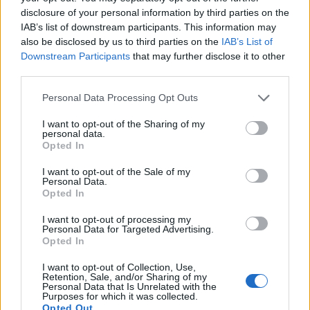
disclosure of your personal information by third parties on the
σας
IAB’s list of downstream participants. This information may
also be disclosed by us to third parties on the
IAB’s List of
Η ομάδα αίματος είναι η ταξινόμηση του αίματος με
Downstream Participants
that may further disclose it to other
βάση την παρουσία ή απουσία κληρονομούμενων
third parties.
αντιγονικών συστατικών στην επιφάνεια των…
Personal Data Processing Opt Outs
I want to opt-out of the Sharing of my
personal data.
Opted In
I want to opt-out of the Sale of my
Personal Data.
Opted In
I want to opt-out of processing my
Εγγραφή στο Newsletter
Personal Data for Targeted Advertising.
Opted In
Σημαντικά νέα για την υγεία στο mail σας καθημερινά
I want to opt-out of Collection, Use,
Retention, Sale, and/or Sharing of my
Personal Data that Is Unrelated with the
Purposes for which it was collected.
Opted Out