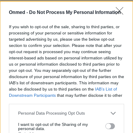
Ριγανέλαιο: Πώς χρησιμοποιείται για
Onmed -
Do Not Process My Personal Information
μικρόβια, ιούς, μύκητες και παράσιτα
If you wish to opt-out of the sale, sharing to third parties, or
Το έλαιο ρίγανης έχει κερδίσει την προσοχή τόσο στην
processing of your personal or sensitive information for
παραδοσιακή όσο και στη σύγχρονη ιατρική για τα
targeted advertising by us, please use the below opt-out
ευρέως φάσματος αντιμικροβιακά…
section to confirm your selection. Please note that after your
opt-out request is processed you may continue seeing
interest-based ads based on personal information utilized by
us or personal information disclosed to third parties prior to
your opt-out. You may separately opt-out of the further
disclosure of your personal information by third parties on the
IAB’s list of downstream participants. This information may
also be disclosed by us to third parties on the
IAB’s List of
Downstream Participants
that may further disclose it to other
third parties.
Εγγραφή στο Newsletter
Personal Data Processing Opt Outs
Σημαντικά νέα για την υγεία στο mail σας καθημερινά
I want to opt-out of the Sharing of my
personal data.