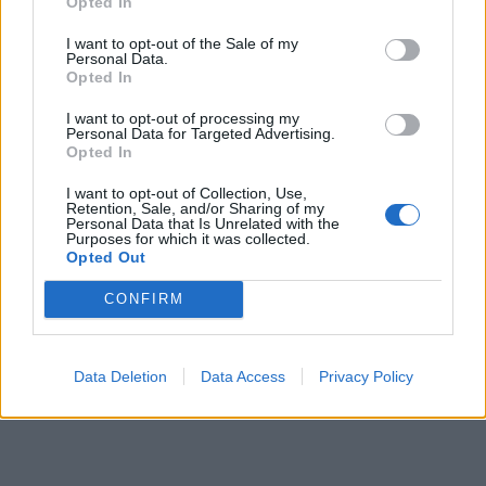
Opted In
I want to opt-out of the Sale of my
Personal Data.
Opted In
ΕΓΓΡΑΦΗ
I want to opt-out of processing my
Personal Data for Targeted Advertising.
Έχω διαβάσει, κατανοώ και αποδέχομαι τους
όρους χρήσης
και τη
δήλωση
Opted In
εχεμύθειας
του ιστοτόπου της εταιρείας
Δηλώνω υπεύθυνα ότι είμαι άνω των 18 ετών ή ότι βρίσκομαι υπό την
I want to opt-out of Collection, Use,
εποπτεία γονέα ή κηδεμόνα ή επιτρόπου
Retention, Sale, and/or Sharing of my
Personal Data that Is Unrelated with the
Purposes for which it was collected.
Opted Out
CONFIRM
Ταυτότητα
Όροι χρήσης
Δήλωση εχεμύθειας
Data Deletion
Data Access
Privacy Policy
Ρυθμίσεις Cookies
Επικοινωνία
Διαφήμιση