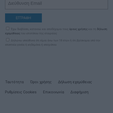
ΕΓΓΡΑΦΗ
Έχω διαβάσει, κατανοώ και αποδέχομαι τους
όρους χρήσης
και τη
δήλωση
εχεμύθειας
του ιστοτόπου της εταιρείας
Δηλώνω υπεύθυνα ότι είμαι άνω των 18 ετών ή ότι βρίσκομαι υπό την
εποπτεία γονέα ή κηδεμόνα ή επιτρόπου
Ταυτότητα
Όροι χρήσης
Δήλωση εχεμύθειας
Ρυθμίσεις Cookies
Επικοινωνία
Διαφήμιση