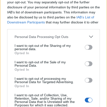
your opt-out. You may separately opt-out of the further
disclosure of your personal information by third parties on the
Καρωτιδική νόσος: Ποιοι κινδυνεύουν
IAB’s list of downstream participants. This information may
περισσότερο (εικόνες)
also be disclosed by us to third parties on the
IAB’s List of
Downstream Participants
that may further disclose it to other
Οι καρωτίδες είναι οι αρτηρίες που βρίσκονται στις
third parties.
πλευρές του λαιμού και αποτελούν τις οδούς για την
Personal Data Processing Opt Outs
αιμάτωση του εγκεφάλου.
I want to opt-out of the Sharing of my
personal data.
Opted In
I want to opt-out of the Sale of my
Personal Data.
Opted In
I want to opt-out of processing my
Personal Data for Targeted Advertising.
Opted In
I want to opt-out of Collection, Use,
Retention, Sale, and/or Sharing of my
Personal Data that Is Unrelated with the
Purposes for which it was collected.